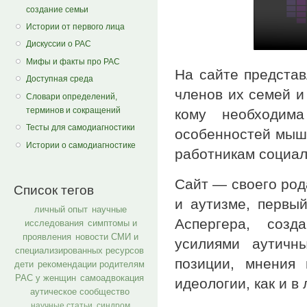
создание семьи
Истории от первого лица
Дискуссии о РАС
Мифы и факты про РАС
На сайте представ
Доступная среда
членов их семей и
Словари определений,
терминов и сокращений
кому необходим
Тесты для самодиагностики
особенностей мышл
Истории о самодиагностике
работникам социал
Сайт — своего род
Список тегов
и аутизме, первы
личный опыт
научные
Аспергера, созд
исследования
симптомы и
проявления
новости СМИ и
усилиями аутичн
специализированных ресурсов
позиции, мнения
дети
рекомендации родителям
РАС у женщин
самоадвокация
идеологии, как и в
аутическое сообщество
научные статьи
синдром