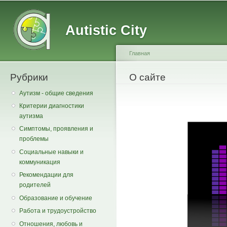
Main menu
Secondary menu
Sk
ma
Autistic City
co
Главная
Рубрики
You are here
О сайте
Аутизм - общие сведения
Критерии диагностики
аутизма
Симптомы, проявления и
проблемы
Социальные навыки и
коммуникация
Рекомендации для
родителей
Образование и обучение
Работа и трудоустройство
Отношения, любовь и