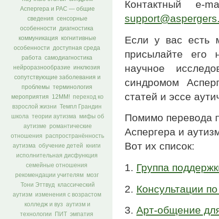
Контактный e-m
Аспергера и РАС — общие
support@aspergers.
сведения
сенсорные
особенности
диагностика
Если у вас есть 
коммуникация
когнитивные
особенности
доступная среда
присылайте его 
работа
самодиагностика
научное исслед
нейроразнообразие
инклюзия
сопутствующие заболевания и
синдромом Асперг
проблемы
терминология
статей и эссе аути
мероприятия
12ММ!
переход ко
взрослой жизни
Темпл Грандин
Помимо перевода 
школа
теории аутизма
мифы об
аутизме
романтические
Аспергера и аутизм
отношения
распространённость
Вот их список:
аутизма
обучение детей
книги
исполнительная дисфункция
1.
Группа поддержк
семейные отношения
рекомендации учителям
мозг
Тони Эттвуд
классический
2.
Консультации по
аутизм
изменения с возрастом
колледж и вуз
аутизм и
3.
Арт-общение для
технологии
ПИТ
эмпатия