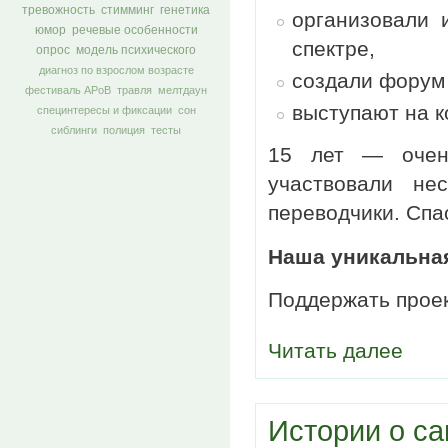
тревожность
стимминг
генетика
организовали 
юмор
речевые особенности
спектре,
опрос
модель психического
диагноз по взрослом возрасте
создали форум
фестиваль АРоВ
травля
мелтдаун
выступают на к
специнтересы и фиксации
сон
сиблинги
полиция
тесты
15 лет — очен
участвовали не
переводчики. Спас
Наша уникальная
Поддержать прое
Читать далее
Истории о с