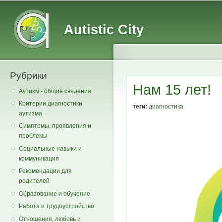
Main menu
Secondary menu
Sk
ma
Autistic City
co
Рубрики
Нам 15 лет!
Аутизм - общие сведения
Критерии диагностики
теги:
диагностика
аутизма
Симптомы, проявления и
проблемы
Социальные навыки и
коммуникация
Рекомендации для
родителей
Образование и обучение
Работа и трудоустройство
Отношения, любовь и