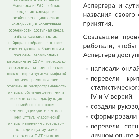
Аспергера и аут
Аспергера и РАС — общие
сведения
сенсорные
названия своего
особенности
диагностика
принятия.
коммуникация
когнитивные
особенности
доступная среда
Создавшие прое
работа
самодиагностика
нейроразнообразие
инклюзия
работали, чтобы
сопутствующие заболевания и
Аспергера доступ
проблемы
терминология
мероприятия
12ММ!
переход ко
написали онлай
взрослой жизни
Темпл Грандин
школа
теории аутизма
мифы об
перевели кри
аутизме
романтические
статистическо
отношения
распространённость
аутизма
обучение детей
книги
IV и V версий,
исполнительная дисфункция
создали руково
семейные отношения
рекомендации учителям
мозг
сформировали 
Тони Эттвуд
классический
аутизм
изменения с возрастом
перевели сот
колледж и вуз
аутизм и
личном опыте ж
технологии
ПИТ
эмпатия