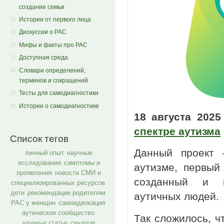
создание семьи
Истории от первого лица
Дискуссии о РАС
Мифы и факты про РАС
Доступная среда
Словари определений,
терминов и сокращений
Тесты для самодиагностики
Истории о самодиагностике
18 августа 202
спектре аутизма
Список тегов
Данный проект 
личный опыт
научные
исследования
симптомы и
аутизме, первый
проявления
новости СМИ и
созданный и п
специализированных ресурсов
дети
рекомендации родителям
аутичных людей.
РАС у женщин
самоадвокация
аутическое сообщество
Так сложилось, ч
научные статьи
синдром