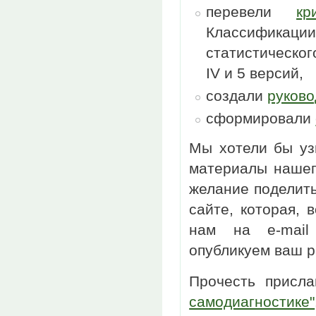
перевели
кр
Классификации
статистическо
IV и 5 версий,
создали
руково
сформировали
Мы хотели бы уз
материалы нашег
желание поделит
сайте, которая,
нам на e-mai
опубликуем ваш р
Прочесть присл
самодиагностике"