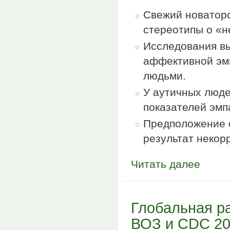
Свежий новаторс
стереотипы о «н
Исследования вы
аффективной эм
людьми.
У аутичных люд
показателей эмп
Предположение о
результат некор
Читать далее
Глобальная р
ВОЗ и CDC 202