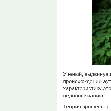
Учёный, выдвинувш
происхождении аути
характеристику эт
недопониманию.
Теория профессора