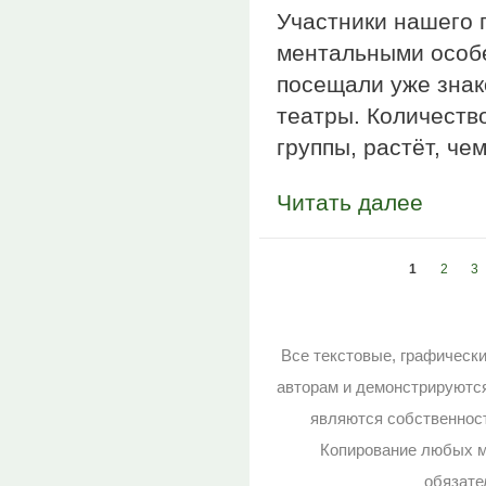
Участники нашего 
ментальными особе
посещали уже знак
театры. Количеств
группы, растёт, че
Читать далее
Страницы
1
2
3
Все текстовые, графическ
авторам и демонстрируютс
являются собственност
Копирование любых м
обязате