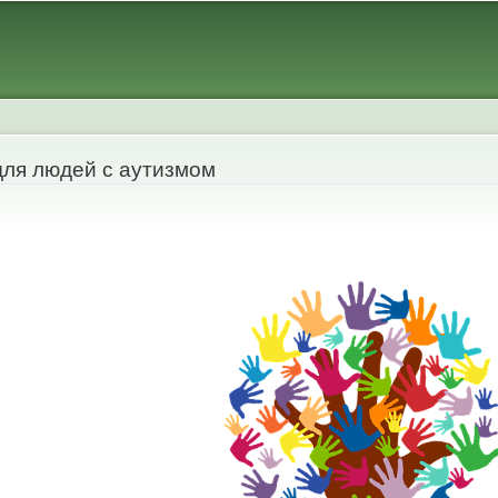
Skip to
main
content
для людей с аутизмом