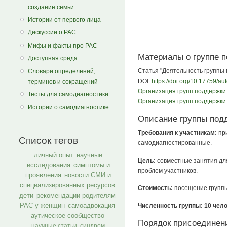
создание семьи
Истории от первого лица
Дискуссии о РАС
Мифы и факты про РАС
Материалы о группе 
Доступная среда
Статья "Деятельность группы 
Словари определений,
DOI:
https://doi.org/10.17759/
терминов и сокращений
Организация групп поддержки 
Тесты для самодиагностики
Организация групп поддержки 
Истории о самодиагностике
Описание группы под
Требования к участникам:
при
Список тегов
самодиагностированные.
личный опыт
научные
Цель:
совместные занятия для
исследования
симптомы и
проблем участников.
проявления
новости СМИ и
специализированных ресурсов
Стоимость:
посещение группы
дети
рекомендации родителям
РАС у женщин
самоадвокация
Численность группы: 10 чело
аутическое сообщество
Порядок присоединени
научные статьи
синдром