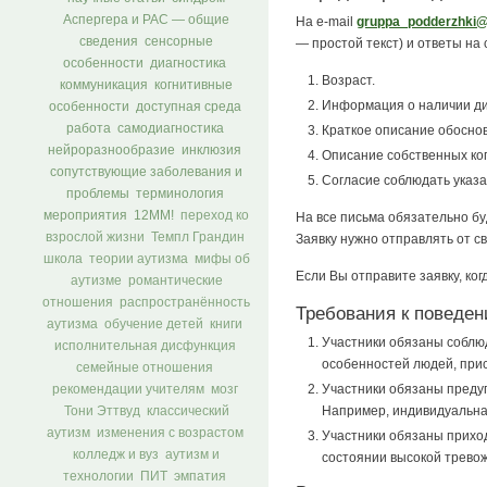
Аспергера и РАС — общие
На e-mail
gruppa_podderzhki@
сведения
сенсорные
— простой текст) и ответы н
особенности
диагностика
Возраст.
коммуникация
когнитивные
Информация о наличии диа
особенности
доступная среда
работа
самодиагностика
Краткое описание обосно
нейроразнообразие
инклюзия
Описание собственных ко
сопутствующие заболевания и
Согласие соблюдать указ
проблемы
терминология
мероприятия
12ММ!
переход ко
На все письма обязательно буд
взрослой жизни
Темпл Грандин
Заявку нужно отправлять от с
школа
теории аутизма
мифы об
Если Вы отправите заявку, ког
аутизме
романтические
отношения
распространённость
Требования к поведе
аутизма
обучение детей
книги
Участники обязаны соблю
исполнительная дисфункция
особенностей людей, прис
семейные отношения
Участники обязаны предуп
рекомендации учителям
мозг
Например, индивидуальная
Тони Эттвуд
классический
аутизм
изменения с возрастом
Участники обязаны приход
колледж и вуз
аутизм и
состоянии высокой тревожн
технологии
ПИТ
эмпатия