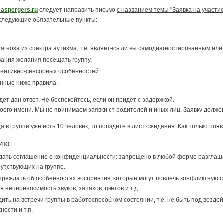
aspergers.ru
следует направить письмо
с названием темы "Заявка на участие
а следующие обязательные пункты:
гноза из спектра аутизма, т.е. являетесь ли вы самодиагностированным ил
вания желания посещать группу.
гнитивно-сенсорных особенностей.
анные ниже правила.
ет дан ответ. Не беспокойтесь, если он придёт с задержкой.
воего имени. Мы не принимаем заявки от родителей и иных лиц. Заявку должен
да в группе уже есть 10 человек, то попадёте в лист ожидания. Как только по
нию
дать соглашение о конфиденциальности: запрещено в любой форме разглаш
утствующих на группе.
реждать об особенностях восприятия, которые могут повлечь конфликтную с
 непереносимость звуков, запахов, цветов и т.д.
ить на встречи группы в работоспособном состоянии, т.е. не быть под возде
ости и т.п.