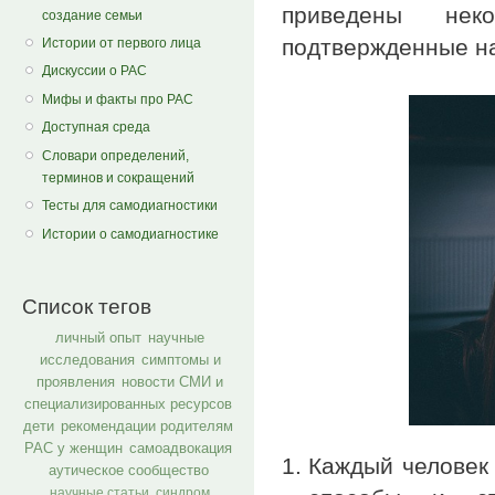
приведены нек
создание семьи
подтвержденные н
Истории от первого лица
Дискуссии о РАС
Мифы и факты про РАС
Доступная среда
Словари определений,
терминов и сокращений
Тесты для самодиагностики
Истории о самодиагностике
Список тегов
личный опыт
научные
исследования
симптомы и
проявления
новости СМИ и
специализированных ресурсов
дети
рекомендации родителям
РАС у женщин
самоадвокация
Каждый человек
аутическое сообщество
научные статьи
синдром