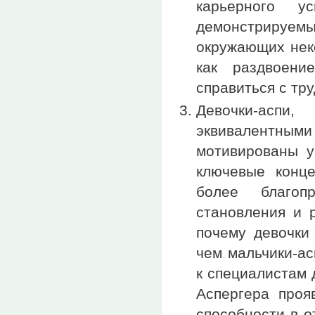
карьерного у
демонстрируем
окружающих нек
как раздвоени
справиться с тр
Девочки-асп
эквивалентным
мотивированы у
ключевые конце
более благоп
становления и 
почему девочки
чем мальчики-ас
к специалистам 
Аспергера проя
способности в о