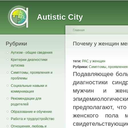
Main menu
Secondary menu
Sk
ma
Autistic City
co
Главная
Рубрики
You are here
Почему у женщин ме
Аутизм - общие сведения
Критерии диагностики
теги:
РАС у женщин
аутизма
Рубрики:
Симптомы, проявления
Подавляющее боль
Симптомы, проявления и
проблемы
диагностики синд
Социальные навыки и
мужчин и женщ
коммуникация
эпидемиологиче
Рекомендации для
родителей
предполагают, чт
Образование и обучение
женского пола м
Работа и трудоустройство
свидетельствую
Отношения, любовь и