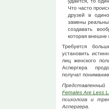
удаётся, то оди
Что часто проис
друзей в одино
замены реальны
создавать воо
которая внешне 
Требуется больш
установить истин
лиц женского по
Аспергера продо
получат понимание
Представленны
Females Are Less L
психолога и тре
Аспергера.