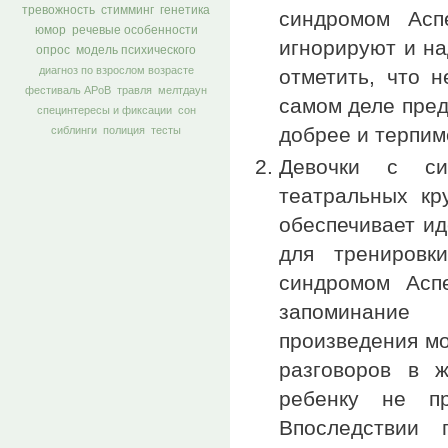
тревожность
стимминг
генетика
синдромом Асп
юмор
речевые особенности
игнорируют и на
опрос
модель психического
диагноз по взрослом возрасте
отметить, что 
фестиваль АРоВ
травля
мелтдаун
самом деле пред
специнтересы и фиксации
сон
добрее и терпим
сиблинги
полиция
тесты
Девочки с си
театральных кр
обеспечивает и
для тренировк
синдромом Асп
запоминание 
произведения м
разговоров в ж
ребенку не пр
Впоследствии