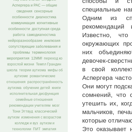
способы и ст
Аспергера и РАС — общие
специальные на
сведения
сенсорные
Одним из спо
особенности
диагностика
коммуникация
когнитивные
рекомендаций 
особенности
доступная среда
Известно, чт
работа
самодиагностика
нейроразнообразие
инклюзия
окружающих про
сопутствующие заболевания и
них объединяю
проблемы
терминология
мероприятия
12ММ!
переход ко
девочек-сверстн
взрослой жизни
Темпл Грандин
в свой коллек
школа
теории аутизма
мифы об
Аспергера часто
аутизме
романтические
отношения
распространённость
Они могут подск
аутизма
обучение детей
книги
сомнений, что 
исполнительная дисфункция
семейные отношения
утешить их, ког
рекомендации учителям
мозг
мальчиков, печ
Тони Эттвуд
классический
аутизм
изменения с возрастом
которые отличаю
колледж и вуз
аутизм и
Это оказывает 
технологии
ПИТ
эмпатия