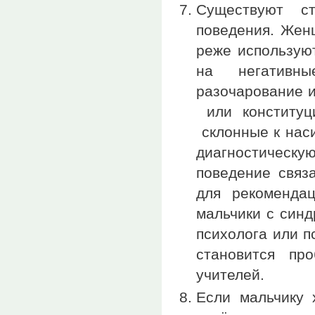
Существуют ст
поведения. Жен
реже использую
на негативны
разочарование и
или конституци
склонные к нас
диагностическу
поведение связ
для рекомендац
мальчики с син
психолога или п
становится п
учителей.
Если мальчику 