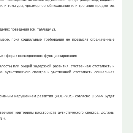
или текстуры, чрезмерное обнюхивание или трогание предметов,
лях поведения (см. таблицу 2).
 мере, пока социальные требования не превысят ограниченные
ых сферах повседневного функционирования.
ость) или общей задержкой развития. Умственная отсталость и
ва аутистического спектра и умственной отсталости социальная
азивным нарушением развития (PDD-NOS) согласно DSM-V будет
вечают критериям расстройств аутистического спектра, должны
9)).