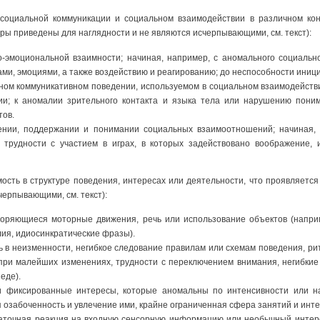
социальной коммуникации и социальном взаимодействии в различном ко
ры приведены для наглядности и не являются исчерпывающими, см. текст):
эмоциональной взаимности; начиная, например, с аномального социальн
ми, эмоциями, а также воздействию и реагированию; до неспособности иниц
ом коммуникативном поведении, используемом в социальном взаимодействии
ии; к аномалии зрительного контакта и языка тела или нарушению поним
тов.
нии, поддержании и понимании социальных взаимоотношений; начиная, 
 трудности с участием в играх, в которых задействовано воображение, 
ость в структуре поведения, интересах или деятельности, что проявляетс
черпывающими, см. текст):
ряющиеся моторные движения, речь или использование объектов (наприм
ия, идиосинкратические фразы).
 в неизменности, негибкое следование правилам или схемам поведения, р
 при малейших изменениях, трудности с переключением внимания, негибк
еде).
 фиксированные интересы, которые аномальны по интенсивности или на
озабоченность и увлечение ими, крайне ограниченная сфера занятий и инте
точная реакция на входную сенсорную информацию или необычный интере