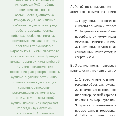
Аспергера и РАС — общие
A.
Устойчивые нарушения в 
сведения
сенсорные
анамнезе в следующих (приме
особенности
диагностика
коммуникация
когнитивные
1.
Нарушения в социально-
особенности
доступная среда
снижению обмена интереса
работа
самодиагностика
2.
Нарушения в невербальн
нейроразнообразие
инклюзия
невербальной коммуникац
сопутствующие заболевания и
отсутствия мимики или жес
проблемы
терминология
3.
Нарушения в установле
мероприятия
12ММ!
переход ко
социальным контекстам; к
взрослой жизни
Темпл Грандин
сверстникам.
школа
теории аутизма
мифы об
B.
Ограниченность, повторяем
аутизме
романтические
наглядности и не являются ис
отношения
распространённость
аутизма
обучение детей
книги
1.
Стереотипные или повто
исполнительная дисфункция
махание объектами, эхолал
семейные отношения
2.
Чрезмерная потребность
рекомендации учителям
мозг
(например, резкий стресс
Тони Эттвуд
классический
неизменном маршруте или 
аутизм
изменения с возрастом
3.
Крайне ограниченные и
колледж и вуз
аутизм и
предметам или чрезмерная 
технологии
ПИТ
эмпатия
4.
Избыточная или недоста