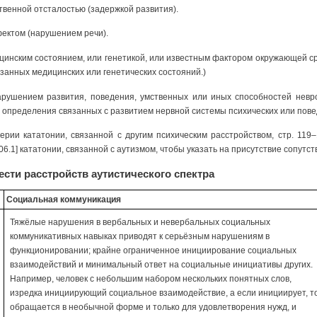
венной отсталостью (задержкой развития).
ектом (нарушением речи).
цинским состоянием, или генетикой, или известным фактором окружающей с
занных медицинских или генетических состояний.)
арушением развития, поведения, умственных или иных способностей невро
 определения связанных с развитием нервной системы психических или пове
итерии кататонии, связанной с другим психическим расстройством, стр. 11
06.1] кататонии, связанной с аутизмом, чтобы указать на присутствие сопутс
ести расстройств аутистического спектра
Социальная коммуникация
Тяжёлые нарушения в вербальных и невербальных социальных
коммуникативных навыках приводят к серьёзным нарушениям в
функционировании; крайне ограниченное инициирование социальных
взаимодействий и минимальный ответ на социальные инициативы других.
Например, человек с небольшим набором нескольких понятных слов,
изредка инициирующий социальное взаимодействие, а если инициирует, т
обращается в необычной форме и только для удовлетворения нужд, и