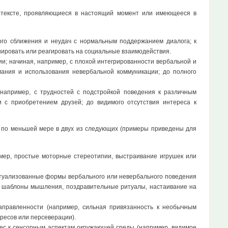
нтексте, проявляющиеся в настоящий момент или имеющееся в
ого сближения и неудач с нормальным поддержанием диалога; к
иировать или реагировать на социальные взаимодействия.
; начиная, например, с плохой интегрированности вербальной и
ания и использования невербальной коммуникации; до полного
например, с трудностей с подстройкой поведения к различным
и с приобретением друзей; до видимого отсутствия интереса к
я по меньшей мере в двух из следующих (примеры приведены для
ер, простые моторные стереотипии, выстраивание игрушек или
итуализованные формы вербального или невербального поведения
ие шаблоны мышления, поздравительные ритуалы, настаивание на
правленности (например, сильная привязанность к необычным
ресов или персеверации).
с к сенсорным аспектам окружающей среды (например, видимое