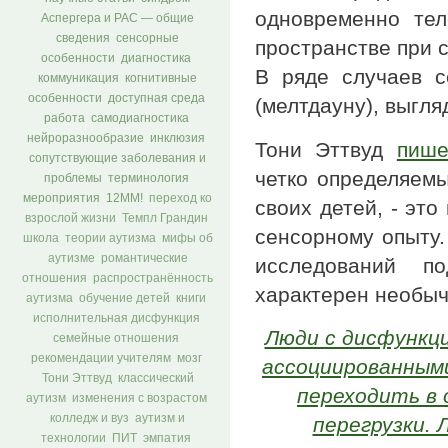
одновременно тел
Аспергера и РАС — общие
сведения
сенсорные
пространстве при с
особенности
диагностика
В ряде случаев с
коммуникация
когнитивные
особенности
доступная среда
(мелтдауну), выгл
работа
самодиагностика
нейроразнообразие
инклюзия
Тони Эттвуд
пише
сопутствующие заболевания и
четко определяемы
проблемы
терминология
мероприятия
12ММ!
переход ко
своих детей, - это
взрослой жизни
Темпл Грандин
сенсорному опыту
школа
теории аутизма
мифы об
аутизме
романтические
исследований п
отношения
распространённость
характерен необыч
аутизма
обучение детей
книги
исполнительная дисфункция
Люди с дисфункци
семейные отношения
рекомендации учителям
мозг
ассоциированными
Тони Эттвуд
классический
переходить в
аутизм
изменения с возрастом
колледж и вуз
аутизм и
перегрузки.
технологии
ПИТ
эмпатия