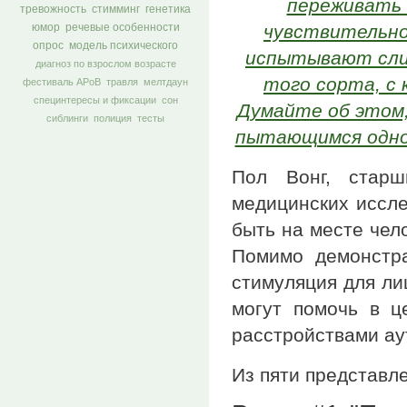
переживать 
тревожность
стимминг
генетика
чувствительног
юмор
речевые особенности
опрос
модель психического
испытывают слиш
диагноз по взрослом возрасте
того сорта, с
фестиваль АРоВ
травля
мелтдаун
специнтересы и фиксации
сон
Думайте об этом,
сиблинги
полиция
тесты
пытающимся одно
Пол Вонг, старш
медицинских иссл
быть
на месте
чел
Помимо демонстра
стимуляция
для
ли
могут помочь
в ц
расстройствами ау
Из пяти представл