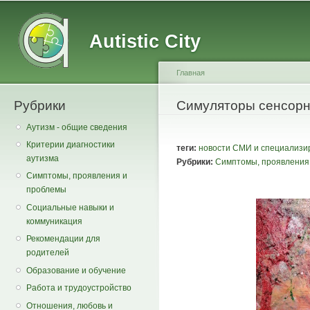
Main menu
Secondary menu
Sk
ma
Autistic City
co
Главная
Рубрики
You are here
Симуляторы сенсорн
Аутизм - общие сведения
Критерии диагностики
теги:
новости СМИ и специализи
аутизма
Рубрики:
Симптомы, проявления
Симптомы, проявления и
проблемы
Социальные навыки и
коммуникация
Рекомендации для
родителей
Образование и обучение
Работа и трудоустройство
Отношения, любовь и