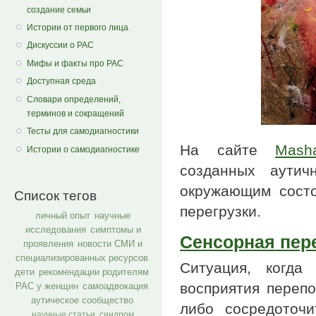
создание семьи
Истории от первого лица
Дискуссии о РАС
Мифы и факты про РАС
Доступная среда
Словари определений,
терминов и сокращений
Тесты для самодиагностики
На сайте
Mash
Истории о самодиагностике
созданных аутич
окружающим состо
Список тегов
перегрузки.
личный опыт
научные
исследования
симптомы и
Сенсорная пер
проявления
новости СМИ и
специализированных ресурсов
Ситуация, когда
дети
рекомендации родителям
восприятия перепо
РАС у женщин
самоадвокация
аутическое сообщество
либо сосредоточи
научные статьи
синдром