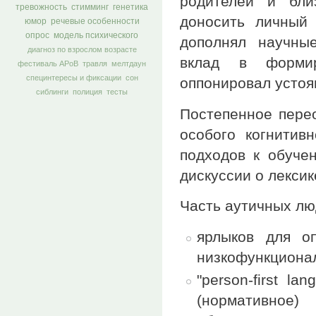
родителей и бли
тревожность
стимминг
генетика
доносить личный
юмор
речевые особенности
опрос
модель психического
дополнял научны
диагноз по взрослом возрасте
вклад в формир
фестиваль АРоВ
травля
мелтдаун
специнтересы и фиксации
сон
оппонировал устоя
сиблинги
полиция
тесты
Постепенное пере
особого когнитив
подходов к обуче
дискуссии о лексик
Часть аутичных лю
ярлыков для о
низкофункциона
"person-first l
(нормативное)