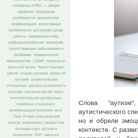
Аспергера и РАС — общие
сведения
сенсорные
особенности
диагностика
коммуникация
когнитивные
особенности
доступная среда
работа
самодиагностика
нейроразнообразие
инклюзия
сопутствующие заболевания и
проблемы
терминология
мероприятия
12ММ!
переход ко
взрослой жизни
Темпл Грандин
школа
теории аутизма
мифы об
аутизме
романтические
отношения
распространённость
аутизма
обучение детей
книги
исполнительная дисфункция
Слова "аутизм"
семейные отношения
аутистического сп
рекомендации учителям
мозг
Тони Эттвуд
классический
но и обрели эмоц
аутизм
изменения с возрастом
контексте. С разв
колледж и вуз
аутизм и
технологии
ПИТ
эмпатия