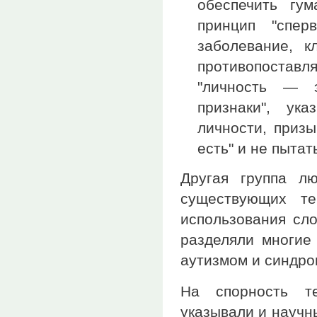
обеспечить гу
принцип "спер
заболевание, к
противопоставля
"личность — 
признаки", ук
личности, приз
есть" и не пытат
Другая группа л
существующих те
использования слов
разделяли многие 
аутизмом и синдро
На спорность т
указывали и научн