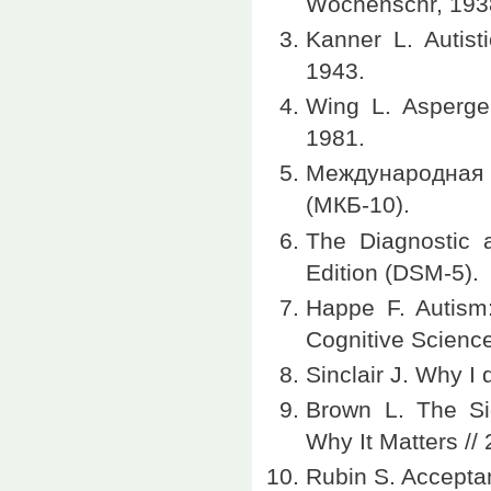
Wochenschr, 193
Kanner L. Autisti
1943.
Wing L. Asperger
1981.
Международная
(МКБ-10).
The Diagnostic a
Edition (DSM-5).
Happe F. Autism: 
Cognitive Scienc
Sinclair J. Why I 
Brown L. The Si
Why It Matters // 
Rubin S. Acceptan