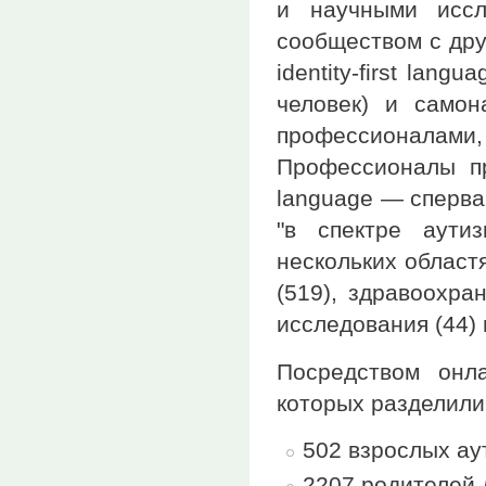
и научными иссл
сообществом с дру
identity-first lan
человек) и самон
профессионалами,
Профессионалы пре
language — сперва
"в спектре аути
нескольких област
(519), здравоохра
исследования (44) 
Посредством онл
которых разделили
502 взрослых ау
2207 родителей 