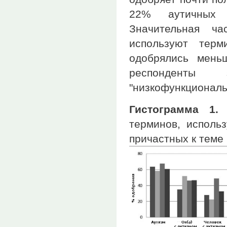
22% аутичных 
Значительная ча
используют терм
одобрялись мень
респонденты
"низкофункциональ
Гистограмма 1.
П
терминов, исполь
причастных к теме 