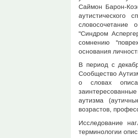
Саймон Барон-Коэн
аутистического с
словосочетание 
"Синдром Аспергер
сомнению "повре
основания личност
В период с декаб
Сообщество Аутизм
о словах описа
заинтересованны
аутизма (аутичн
возрастов, профес
Исследование наг
терминологии опис