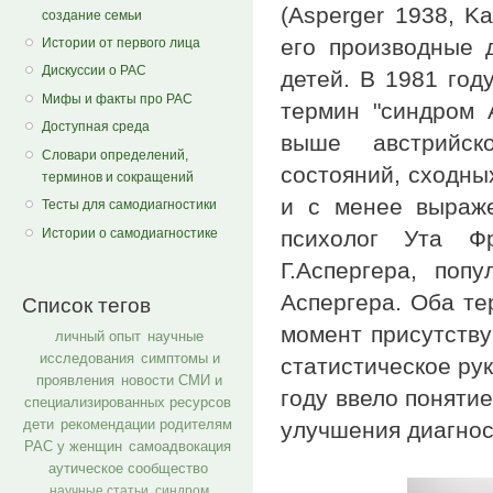
(Asperger 1938, K
создание семьи
его производные 
Истории от первого лица
Дискуссии о РАС
детей. В 1981 год
Мифы и факты про РАС
термин "синдром 
Доступная среда
выше австрийск
Словари определений,
состояний, сходны
терминов и сокращений
и c менее выраж
Тесты для самодиагностики
Истории о самодиагностике
психолог Ута Ф
Г.Аспергера, поп
Аспергера. Оба те
Список тегов
момент присутству
личный опыт
научные
исследования
симптомы и
статистическое ру
проявления
новости СМИ и
году ввело понятие
специализированных ресурсов
дети
рекомендации родителям
улучшения диагнос
РАС у женщин
самоадвокация
аутическое сообщество
научные статьи
синдром