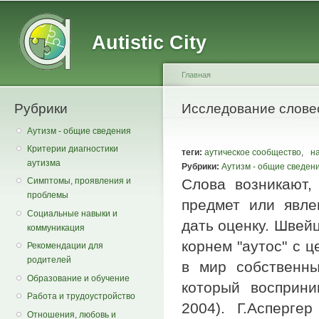
Main menu
Secondary menu
Sk
ma
Autistic City
co
Главная
Рубрики
You are here
Исследование слове
Аутизм - общие сведения
Критерии диагностики
теги:
аутическое сообщество
,
н
аутизма
Рубрики:
Аутизм - общие сведен
Слова возникают,
Симптомы, проявления и
проблемы
предмет или явле
Социальные навыки и
дать оценку. Швей
коммуникация
корнем "аутос" с 
Рекомендации для
родителей
в мир собственн
Образование и обучение
который восприни
Работа и трудоустройство
2004). Г.Асперге
Отношения, любовь и