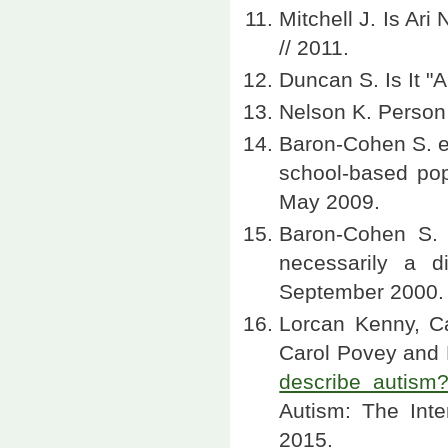
Mitchell J. Is Ari
// 2011.
Duncan S. Is It "A
Nelson K. Person 
Baron-Cohen S. e
school-based popu
May 2009.
Baron-Cohen S. 
necessarily a d
September 2000.
Lorcan Kenny, Ca
Carol Povey and 
describe autism
Autism: The Inte
2015.