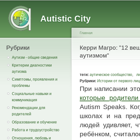
Main menu
Secondary menu
Sk
ma
Autistic City
co
Главная
Рубрики
You are here
Керри Магро: "12 вещ
аутизмом"
Аутизм - общие сведения
Критерии диагностики
аутизма
теги:
аутическое сообщество
,
л
Симптомы, проявления и
Рубрики:
Истории от первого ли
проблемы
При написании это
Социальные навыки и
которые родители
коммуникация
Autism Speaks. Ко
Рекомендации для
родителей
школах и на пред
Образование и обучение
людей удивляет, ч
Работа и трудоустройство
ребёнком, считалос
Отношения, любовь и