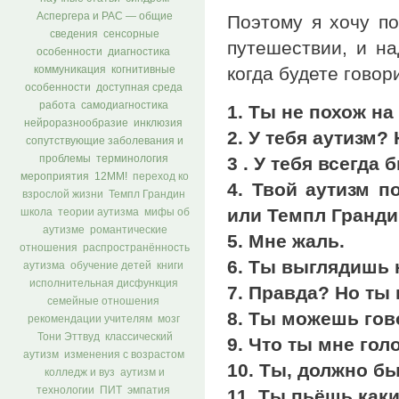
Аспергера и РАС — общие
Поэтому я хочу п
сведения
сенсорные
путешествии, и на
особенности
диагностика
когда будете говор
коммуникация
когнитивные
особенности
доступная среда
работа
самодиагностика
1. Ты не похож на
нейроразнообразие
инклюзия
2. У тебя аутизм?
сопутствующие заболевания и
проблемы
терминология
3 . У тебя всегда
мероприятия
12ММ!
переход ко
4. Твой аутизм п
взрослой жизни
Темпл Грандин
или Темпл Гранд
школа
теории аутизма
мифы об
аутизме
романтические
5. Мне жаль.
отношения
распространённость
6. Ты выглядишь
аутизма
обучение детей
книги
исполнительная дисфункция
7. Правда? Но ты
семейные отношения
8. Ты можешь гово
рекомендации учителям
мозг
Тони Эттвуд
классический
9. Что ты мне го
аутизм
изменения с возрастом
10. Ты, должно б
колледж и вуз
аутизм и
технологии
ПИТ
эмпатия
11. Ты пьёшь как