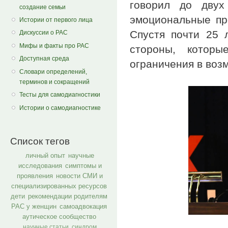
говорил до двух
создание семьи
эмоциональные пр
Истории от первого лица
Спустя почти 25 
Дискуссии о РАС
Мифы и факты про РАС
стороны, котор
Доступная среда
ограничения в воз
Словари определений,
терминов и сокращений
Тесты для самодиагностики
Истории о самодиагностике
Список тегов
личный опыт
научные
исследования
симптомы и
проявления
новости СМИ и
специализированных ресурсов
дети
рекомендации родителям
РАС у женщин
самоадвокация
аутическое сообщество
научные статьи
синдром