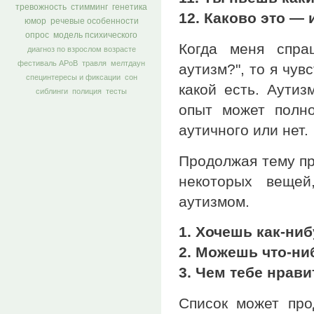
тревожность
стимминг
генетика
12. Каково это — 
юмор
речевые особенности
опрос
модель психического
Когда меня спра
диагноз по взрослом возрасте
фестиваль АРоВ
травля
мелтдаун
аутизм?", то я чув
специнтересы и фиксации
сон
какой есть. Аути
сиблинги
полиция
тесты
опыт может полно
аутичного или нет.
Продолжая тему пр
некоторых вещей
аутизмом.
1. Хочешь как-ни
2. Можешь что-ни
3. Чем тебе нрав
Список может про