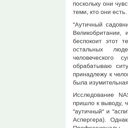
поскольку они чувс
теми, кто они есть.
"Аутичный садовни
Великобритании, 
беспокоит этот т
остальных люд
человеческого 
обрабатываю сит
принадлежу к чело
была изумительная
Исследование NAS
пришло к выводу, 
"аутичный" и "асп
Аспергера). Одна
Профессионалы п