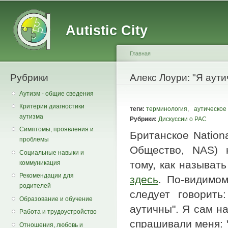
Main menu
Secondary menu
Sk
ma
Autistic City
co
Главная
Рубрики
You are here
Алекс Лоури: "Я аути
Аутизм - общие сведения
Критерии диагностики
теги:
терминология
,
аутическое
аутизма
Рубрики:
Дискуссии о РАС
Симптомы, проявления и
Британское Nationa
проблемы
Общество, NAS) 
Социальные навыки и
тому, как называт
коммуникация
Рекомендации для
здесь
. По-видимом
родителей
следует говорить
Образование и обучение
аутичны". Я сам н
Работа и трудоустройство
спрашивали меня: 
Отношения, любовь и