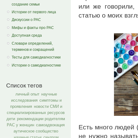
создание семьи
или же говорили, 
Истории от первого лица
статью о моих взг
Дискуссии о РАС
Мифы и факты про РАС
Доступная среда
Словари определений,
терминов и сокращений
Тесты для самодиагностики
Истории о самодиагностике
Список тегов
личный опыт
научные
исследования
симптомы и
проявления
новости СМИ и
специализированных ресурсов
дети
рекомендации родителям
РАС у женщин
самоадвокация
Есть много людей (
аутическое сообщество
не нужно называть
научные статьи
синдром