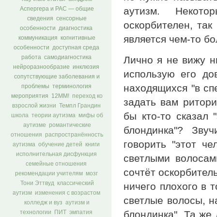
аутизм. Некото
Аспергера и РАС — общие
сведения
сенсорные
оскорбителен, так
особенности
диагностика
является чем-то бо
коммуникация
когнитивные
особенности
доступная среда
работа
самодиагностика
Лично я не вижу н
нейроразнообразие
инклюзия
использую его до
сопутствующие заболевания и
находящихся "в спе
проблемы
терминология
мероприятия
12ММ!
переход ко
задать вам ритори
взрослой жизни
Темпл Грандин
бы кто-то сказал 
школа
теории аутизма
мифы об
аутизме
романтические
блондинка"? Зву
отношения
распространённость
говорить "этот че
аутизма
обучение детей
книги
исполнительная дисфункция
светлыми волосами
семейные отношения
сочтёт оскорбитель
рекомендации учителям
мозг
Тони Эттвуд
классический
ничего плохого в т
аутизм
изменения с возрастом
светлые волосы, н
колледж и вуз
аутизм и
блондинка". Та же
технологии
ПИТ
эмпатия