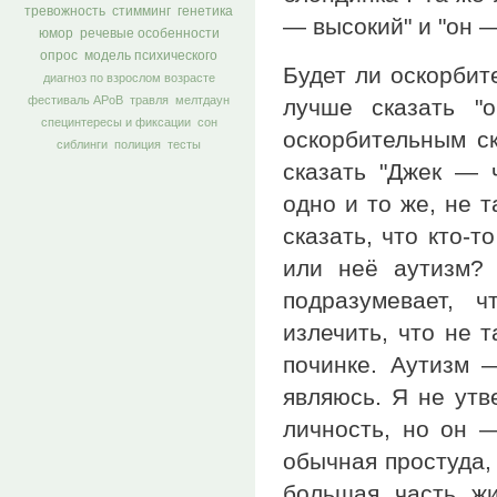
тревожность
стимминг
генетика
— высокий" и "он —
юмор
речевые особенности
опрос
модель психического
Будет ли оскорбит
диагноз по взрослом возрасте
фестиваль АРоВ
травля
мелтдаун
лучше сказать "
специнтересы и фиксации
сон
оскорбительным ск
сиблинги
полиция
тесты
сказать "Джек — 
одно и то же, не 
сказать, что кто-т
или неё аутизм?
подразумевает, 
излечить, что не т
починке. Аутизм —
являюсь. Я не утв
личность, но он —
обычная простуда, 
большая часть жи