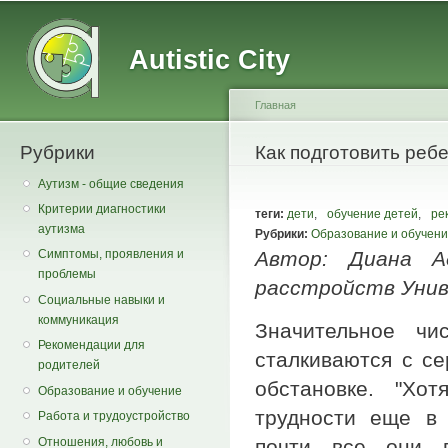
Main menu
Secondary menu
Sk
ma
Autistic City
co
Главная
Рубрики
You are here
Как подготовить реб
Аутизм - общие сведения
Критерии диагностики
теги:
дети
,
обучение детей
,
ре
аутизма
Рубрики:
Образование и обучен
Автор: Диана А
Симптомы, проявления и
проблемы
расстройств Уни
Социальные навыки и
коммуникация
Значительное чи
Рекомендации для
сталкиваются с с
родителей
обстановке. "Хо
Образование и обучение
трудности еще в 
Работа и трудоустройство
Отношения, любовь и
почти все они 