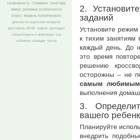
тревожность
стимминг
генетика
2. Установи
юмор
речевые особенности
заданий
опрос
модель психического
диагноз по взрослом возрасте
Установите режим 
фестиваль АРоВ
травля
мелтдаун
специнтересы и фиксации
сон
к тихим занятиям 
сиблинги
полиция
тесты
каждый день. До н
это время повтор
решению кроссво
осторожны – не п
самым любимым
выполнения домаш
3. Определи
вашего ребен
Планируйте исполь
внедрить подобны