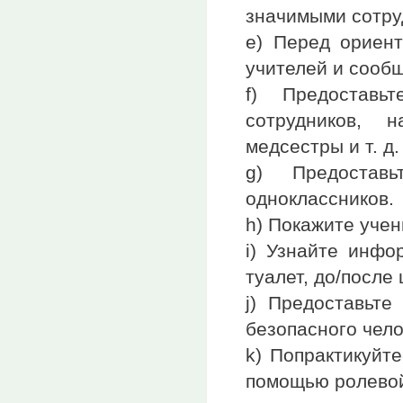
значимыми сотру
e) Перед ориент
учителей и сообщ
f) Предостав
сотрудников, 
медсестры и т. д.
g) Предостав
одноклассников.
h) Покажите учени
i) Узнайте инфо
туалет, до/после
j) Предоставьте
безопасного чело
k) Попрактикуйте
помощью ролевой