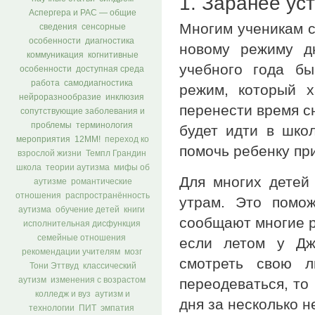
1. Заранее ус
Аспергера и РАС — общие
Многим ученикам с
сведения
сенсорные
особенности
диагностика
новому режиму д
коммуникация
когнитивные
учебного года бы
особенности
доступная среда
работа
самодиагностика
режим, который х
нейроразнообразие
инклюзия
перенести время сн
сопутствующие заболевания и
проблемы
терминология
будет идти в шко
мероприятия
12ММ!
переход ко
помочь ребенку пр
взрослой жизни
Темпл Грандин
школа
теории аутизма
мифы об
Для многих детей
аутизме
романтические
отношения
распространённость
утрам. Это помож
аутизма
обучение детей
книги
сообщают многие р
исполнительная дисфункция
семейные отношения
если летом у Дж
рекомендации учителям
мозг
смотреть свою л
Тони Эттвуд
классический
переодеваться, то
аутизм
изменения с возрастом
колледж и вуз
аутизм и
дня за несколько н
технологии
ПИТ
эмпатия