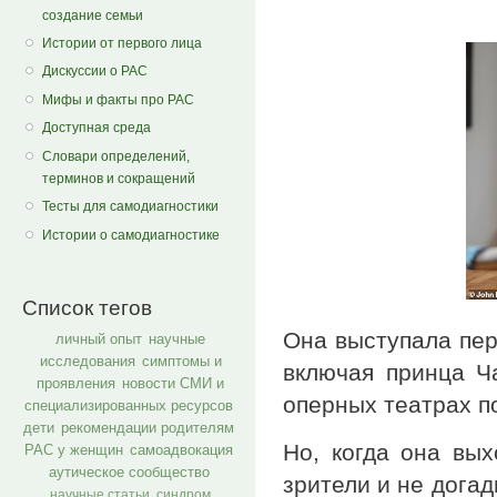
создание семьи
Истории от первого лица
Дискуссии о РАС
Мифы и факты про РАС
Доступная среда
Словари определений,
терминов и сокращений
Тесты для самодиагностики
Истории о самодиагностике
Список тегов
Она выступала пер
личный опыт
научные
исследования
симптомы и
включая принца Ча
проявления
новости СМИ и
оперных театрах п
специализированных ресурсов
дети
рекомендации родителям
Но, когда она вых
РАС у женщин
самоадвокация
аутическое сообщество
зрители и не дога
научные статьи
синдром