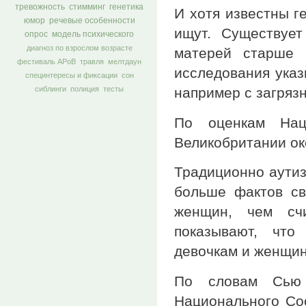
тревожность
стимминг
генетика
И хотя известны г
юмор
речевые особенности
ищут. Существуе
опрос
модель психического
диагноз по взрослом возрасте
матерей старше 
фестиваль АРоВ
травля
мелтдаун
исследования указ
специнтересы и фиксации
сон
например с загряз
сиблинги
полиция
тесты
По оценкам Нац
Великобритании ок
Традиционно аутиз
больше фактов св
женщин, чем счи
показывают, что
девочкам и женщи
По словам Сью
Национального Соо