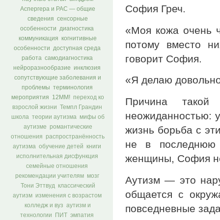
София Греч.
Аспергера и РАС — общие
сведения
сенсорные
«Моя кожа очень ч
особенности
диагностика
коммуникация
когнитивные
потому вместо н
особенности
доступная среда
говорит София.
работа
самодиагностика
нейроразнообразие
инклюзия
«Я делаю довольно 
сопутствующие заболевания и
проблемы
терминология
мероприятия
12ММ!
переход ко
Причина такой 
взрослой жизни
Темпл Грандин
неожиданностью: у
школа
теории аутизма
мифы об
аутизме
романтические
жизнь борьба с эт
отношения
распространённость
не в последнюю 
аутизма
обучение детей
книги
женщины, София не
исполнительная дисфункция
семейные отношения
рекомендации учителям
мозг
Аутизм — это нару
Тони Эттвуд
классический
общается с окру
аутизм
изменения с возрастом
колледж и вуз
аутизм и
повседневные зада
технологии
ПИТ
эмпатия