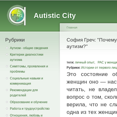
Main menu
Secondary menu
Sk
ma
Autistic City
co
Главная
Рубрики
You are here
София Греч: "Почему
аутизм?"
Аутизм - общие сведения
Критерии диагностики
аутизма
теги:
личный опыт
,
РАС у женщ
Симптомы, проявления и
Рубрики:
Истории от первого ли
проблемы
Это состояние о
Социальные навыки и
женщин оно — наст
коммуникация
читать, не владе
Рекомендации для
родителей
вопрос о том, скол
Образование и обучение
верила, что не с
Работа и трудоустройство
одна из тех женщин
Отношения, любовь и