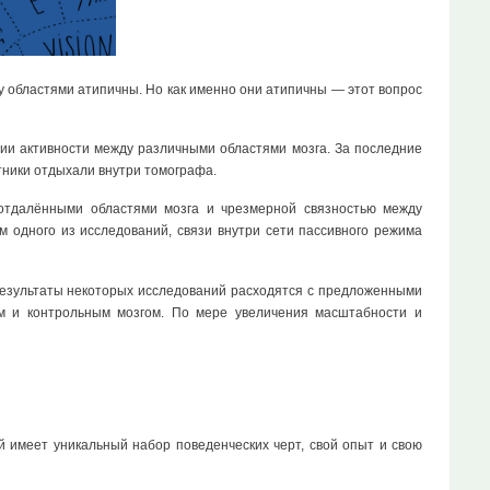
жду областями атипичны. Но как именно они атипичны — этот вопрос
ии активности между различными областями мозга. За последние
стники отдыхали внутри томографа.
 отдалёнными областями мозга и чрезмерной связностью между
 одного из исследований, связи внутри сети пассивного режима
 результаты некоторых исследований расходятся с предложенными
м и контрольным мозгом. По мере увеличения масштабности и
й имеет уникальный набор поведенческих черт, свой опыт и свою