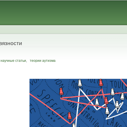
Skip to
main
content
вязности
научные статьи
,
теории аутизма