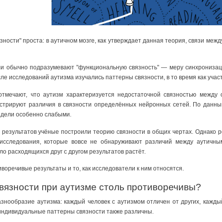
язности" проста: в аутичном мозге, как утверждает данная теория, связи ме
и обычно подразумевают "функциональную связность" — меру синхронизац
сле исследований аутизма изучались паттерны связности, в то время как уча
отмечают, что аутизм характеризуется недостаточной связностью между
стрируют различия в связности определённых нейронных сетей. По данным
ядели особенно слабыми.
 результатов учёные построили теорию связности в общих чертах. Однако
 исследования, которые вовсе не обнаруживают различий между аутичны
о расходящихся друг с другом результатов растёт.
воречивые результаты и то, как исследователи к ним относятся.
вязности при аутизме столь противоречивы?
знообразие аутизма: каждый человек с аутизмом отличен от других, кажды
 индивидуальные паттерны связности также различны.