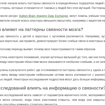
тели начали искать паттерны связности в определённых подгруппах людей с
терны, которые отличаются от таковых у людей без этих мутаций. Паттерны 
 числе ресурс
Autism Brain Imaging Data Exchange
, могут помочь учёным то
ватели начали искать кластеры меньшего масштаба, например с акцентом на
 влияют на паттерны связности мозга?
ым, связность у детей и взрослых с аутизмом различается. Например, ау
ные взрослые, как правило, демонстрируют более слабые связи в некоторых и
татному периоду выявит, почему мозг перестраивается таким образом.
стичь некоторого понимания, изучая аутичных малышей до того, как они пол
между некоторыми областями мозга оказываются необычно слабыми, а не сил
ены в результате работ, где отслеживаются паттерны связности у одних и 
о связь между некоторыми нейронными сетями мозга усиливается с раннег
ных людей. Некоторые исследования подростков могут дать больше информац
сследований влиять на информацию о связности
их исследований мозга зависят от параметров магнитного поля, эксперимен
 мозга сильнее, когда глаза участников открыты, чем когда они закрыты
е способны изменять структуру связности.