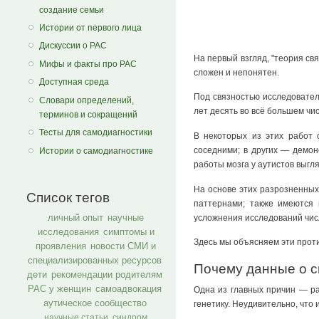
создание семьи
Истории от первого лица
Дискуссии о РАС
На первый взгляд, "теория св
Мифы и факты про РАС
сложен и непонятен.
Доступная среда
Под связностью исследовател
Словари определений,
лет десять во всё большем чи
терминов и сокращений
Тесты для самодиагностики
В некоторых из этих работ 
соседними; в других — демон
Истории о самодиагностике
работы мозга у аутистов выгл
На основе этих разрозненных
Список тегов
паттернами; также имеются
личный опыт
научные
усложнения исследований числ
исследования
симптомы и
Здесь мы объясняем эти проти
проявления
новости СМИ и
специализированных ресурсов
Почему данные о с
дети
рекомендации родителям
РАС у женщин
самоадвокация
Одна из главных причин — ра
аутическое сообщество
генетику. Неудивительно, что
научные статьи
синдром