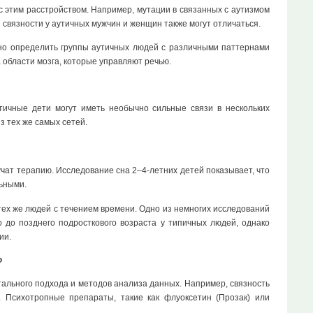
 этим расстройством. Например, мутации в связанных с аутизмом
связности у аутичных мужчин и женщин также могут отличаться.
чно определить группы аутичных людей с различными паттернами
 области мозга, которые управляют речью.
тичные дети могут иметь необычно сильные связи в нескольких
з тех же самых сетей.
учат терапию. Исследование сна 2–4-летних детей показывает, что
ьными.
тех же людей с течением времени. Одно из немногих исследований
о до позднего подросткового возраста у типичных людей, однако
ии.
?
тального подхода и методов анализа данных. Например, связность
. Психотропные препараты, такие как флуоксетин (Прозак) или