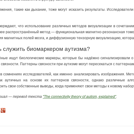
ижения, такие как дыхание, тоже могут исказить результаты. Исследовател
ерждают, что использование различных методов визуализации в сочетании
ее распространённый метод — функциональная магнитно-резонансная томо
ия магнитных полей мозга, и диффузионную тензорную визуализацию, котора
ь служить биомаркером аутизма?
ные ищут биологические маркеры, которые бы надёжно сигнализировали о 
связности. Паттерны связности при аутизме могут пересекаться с паттернам
в сомнениях исследователей, как именно анализировать изображения. Ме
как аутичных на основе их паттернов связности, однако различные алг
рить свои собственные выводы, когда применяют свои методы к новому набор
риал — перевод текста
"The connectivity theory of autism, explained"
.