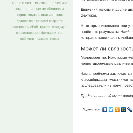
тревожность
стимминг
генетика
юмор
речевые особенности
Движения головы и другие дв
опрос
модель психического
факторы.
диагноз по взрослом возрасте
Некоторые исследователи утв
фестиваль АРоВ
травля
мелтдаун
надёжные результаты. Наибол
специнтересы и фиксации
сон
которая отслеживает колебан
сиблинги
полиция
тесты
Может ли связност
Маловероятно. Некоторые учё
непротиворечивые различия в 
Часть проблемы заключается 
классификации участников 
исследователи не могут повто
Представленный выше мате
Поделиться