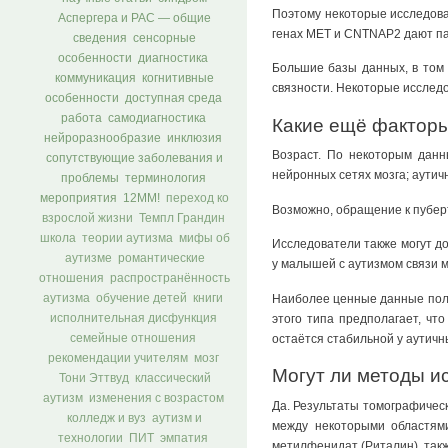
Поэтому некоторые исследова
Аспергера и РАС — общие
генах MET и CNTNAP2 дают пат
сведения
сенсорные
особенности
диагностика
Большие базы данных, в том
коммуникация
когнитивные
связности. Некоторые исследо
особенности
доступная среда
работа
самодиагностика
Какие ещё факторы
нейроразнообразие
инклюзия
Возраст. По некоторым данн
сопутствующие заболевания и
нейронных сетях мозга; аутич
проблемы
терминология
мероприятия
12ММ!
переход ко
Возможно, обращение к пубер
взрослой жизни
Темпл Грандин
школа
теории аутизма
мифы об
Исследователи также могут до
аутизме
романтические
у малышей с аутизмом связи 
отношения
распространённость
Наиболее ценные данные получ
аутизма
обучение детей
книги
этого типа предполагает, чт
исполнительная дисфункция
остаётся стабильной у аутич
семейные отношения
рекомендации учителям
мозг
Могут ли методы и
Тони Эттвуд
классический
аутизм
изменения с возрастом
Да. Результаты томографическ
колледж и вуз
аутизм и
между некоторыми областями
технологии
ПИТ
эмпатия
метилфенидат (Риталин), такж