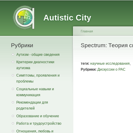
Main menu
Secondary menu
Autistic City
Главная
Рубрики
You are here
Spectrum: Теория с
Аутизм - общие сведения
Критерии диагностики
теги:
научные исследования
,
аутизма
Рубрики:
Дискуссии о РАС
Симптомы, проявления и
проблемы
Социальные навыки и
коммуникация
Рекомендации для
родителей
Образование и обучение
Работа и трудоустройство
Отношения, любовь и