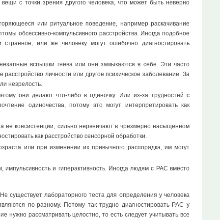
вещи с точки зрения другого человека, что может быть неверно
вторяющееся или ритуальное поведение, например раскачивание
птомы обсессивно-компульсивного расстройства. Иногда подобное
и странное, или же человеку могут ошибочно диагностировать
незапные вспышки гнева или они замыкаются в себе. Эти часто
е расстройство личности или другое психическое заболевание. За
ли незрелость.
ому они делают что-либо в одиночку. Или из-за трудностей с
чтение одиночества, потому это могут интерпретировать как
а её консистенции, сильно нервничают в чрезмерно насыщенном
остировать как расстройство сенсорной обработки.
зраста или при изменении их привычного распорядка, им могут
 импульсивность и гиперактивность. Иногда людям с РАС вместо
. Не существует лабораторного теста для определения у человека
являются по-разному. Потому так трудно диагностировать РАС у
ие нужно рассматривать целостно, то есть следует учитывать все