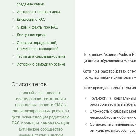
создание семьи
Истории от первого лица
Дискуссии о РАС
Мифы и факты про РАС
Доступная среда
Словари определений,
терминов и сокращений
По данным Asperger/Autism Ne
Тесты для самодиагностики
диагнозы обусловлены массовы
Истории о самодиагностике
Хотя при расстройствах спе
поскольку многие симптомы л
Список тегов
Ниже приведены симптомы или
личный опыт
научные
Трудности с социальным
исследования
симптомы и
расстройством или избег
проявления
новости СМИ и
специализированных ресурсов
Сложность с самовыражени
дети
рекомендации родителям
неспособность к обучению
РАС у женщин
самоадвокация
Согласно исследованию, 
аутическое сообщество
ритуальное пищевое повед
научные статьи
синдром