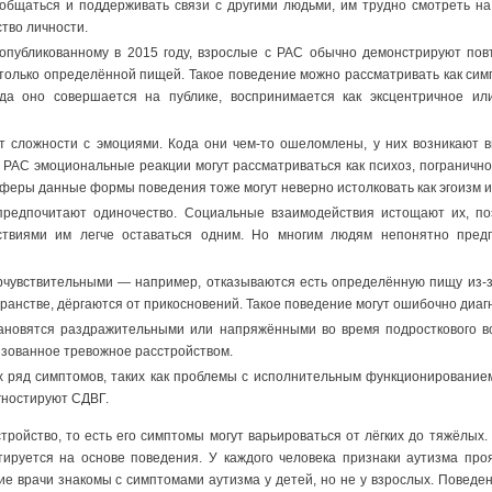
бщаться и поддерживать связи с другими людьми, им трудно смотреть на 
ство личности.
 опубликованному в 2015 году, взрослые с РАС обычно демонстрируют по
 только определённой пищей. Такое поведение можно рассматривать как сим
гда оно совершается на публике, воспринимается как эксцентричное ил
 сложности с эмоциями. Кода они чем-то ошеломлены, у них возникают в
РАС эмоциональные реакции могут рассматриваться как психоз, погранично
феры данные формы поведения тоже могут неверно истолковать как эгоизм и
редпочитают одиночество. Социальные взаимодействия истощают их, поэт
твиями им легче оставаться одним. Но многим людям непонятно предпо
.
чувствительными — например, отказываются есть определённую пищу из-з
анстве, дёргаются от прикосновений. Такое поведение могут ошибочно диагн
ановятся раздражительными или напряжёнными во время подросткового во
изованное тревожное расстройством.
 ряд симптомов, таких как проблемы с исполнительным функционированием,
гностируют СДВГ.
тройство, то есть его симптомы могут варьироваться от лёгких до тяжёлых
тируется на основе поведения. У каждого человека признаки аутизма про
ие врачи знакомы с симптомами аутизма у детей, но не у взрослых. Поведен