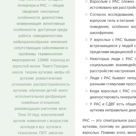
Взрослым с РАС сложно о
Аспергера и РАС — общие
истолковано как расстрой
сведения
сенсорные
Согласно исследованию,
особенности
диагностика
корпусом тела и питание
коммуникация
когнитивные
поведение, особенно ко
особенности
доступная среда
шизофрению.
работа
самодиагностика
У взрослых с РАС бывают
нейроразнообразие
инклюзия
встречающиеся у людей с 
сопутствующие заболевания и
пределами медицинской с
проблемы
терминология
Некоторые люди с РАС п
мероприятия
12ММ!
переход ко
социальными взаимодейс
взрослой жизни
Темпл Грандин
расстройство настроения
школа
теории аутизма
мифы об
Люди с РАС бывают гипер
аутизме
романтические
разными стимулами простр
отношения
распространённость
аутизма
обучение детей
книги
Когда взрослые с РАС ст
исполнительная дисфункция
диагностировать генерал
семейные отношения
У РАС и СДВГ есть общих
рекомендации учителям
мозг
аутизма неправильно диа
Тони Эттвуд
классический
РАС — это спектральное расс
аутизм
изменения с возрастом
аутизма, поэтому он диагнос
колледж и вуз
аутизм и
взрослых. Помимо этого, мног
технологии
ПИТ
эмпатия