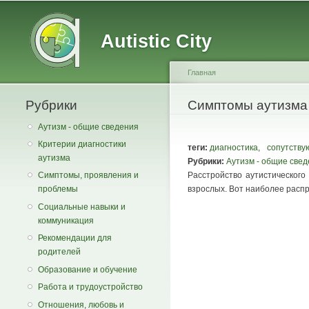
Main menu
Secondary menu
Autistic City
Главная
Рубрики
You are here
Симптомы аутизма 
Аутизм - общие сведения
Критерии диагностики
теги:
диагностика
,
сопутству
аутизма
Рубрики:
Аутизм - общие све
Расстройство аутистического
Симптомы, проявления и
взрослых. Вот наиболее расп
проблемы
Социальные навыки и
коммуникация
Рекомендации для
родителей
Образование и обучение
Работа и трудоустройство
Отношения, любовь и