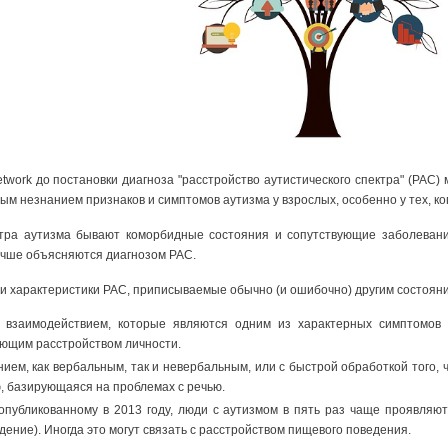
twork до постановки диагноза "расстройство аутистического спектра" (РАС
м незнанием признаков и симптомов аутизма у взрослых, особенно у тех, ког
ктра аутизма бывают коморбидные состояния и сопутствующие заболевани
учше объясняются диагнозом РАС.
 характеристики РАС, приписываемые обычно (и ошибочно) другим состоян
 взаимодействием, которые являются одним из характерных симптомов 
ающим расстройством личности.
ем, как вербальным, так и невербальным, или с быстрой обработкой того, ч
, базирующаяся на проблемах с речью.
опубликованному в 2013 году, люди с аутизмом в пять раз чаще проявляют
ение). Иногда это могут связать с расстройством пищевого поведения.