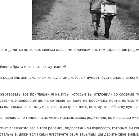
инг делится не только своими мыслями и личным опытом взросления рядом с
линги брата или сестры с аутизмом!
ак родитель или школьный консультант, который думает, будто знает, через ч
жертвовать: все приглашения на игры, которые вы отклонили со словами "м
ственные мероприятия, на которые вы даже не просились пойти, потому чт
огда вы опоздали в школу или в спортивную секцию, потому что сиблингу нужн
повлияла не только на их жизнь и жизнь ваших родителей, но и на ваши жизни
опыт превратил вас в того ребёнка, подростка или взрослого, которым вы с
 остальные, даже если сами чувствуете себя забытым. Вы дарите своё вним