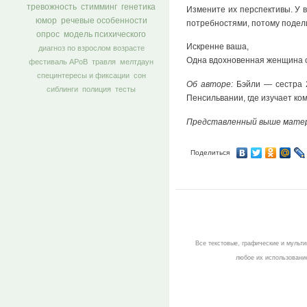
тревожность
стимминг
генетика
Измените их перспективы. У в
юмор
речевые особенности
потребностями, потому подели
опрос
модель психического
Искренне ваша,
диагноз по взрослом возрасте
Одна вдохновенная женщина с
фестиваль АРоВ
травля
мелтдаун
специнтересы и фиксации
сон
Об авторе:
Бэйли — сестра 2
сиблинги
полиция
тесты
Пенсильвании, где изучает ко
Представленный выше мате
Поделиться
Все текстовые, графические и мульт
любое их использование