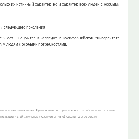
олько их истинный характер, но и характер всех людей с особыми
 и следующего поколения.
е 2 лет. Она учится в колледже в Калифорнийском Университете
угим людям с особыми потребностями.
 в ознакомительных целях. Оригинальные материалы являются собственностью сайта,
истрации и с обязательным указанием активной ссылки на aspergers.ru