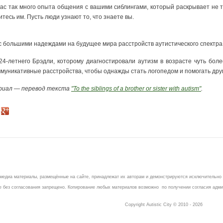
ас так много опыта общения с вашими сиблингами, который раскрывает не т
тесь им. Пусть люди узнают то, что знаете вы.
 большими надеждами на будущее мира расстройств аутистического спектра
4-летнего Брэдли, которому диагностировали аутизм в возрасте чуть боле
ммуникативные расстройства, чтобы однажды стать логопедом и помогать др
риал — перевод текста
"To the siblings of a brother or sister with autism"
.
имедиа материалы, размещённые на сайте, принадлежат их авторам и демонстрируются исключительно
 без согласования запрещено. Копирование любых материалов возможно по получении согласия админ
Copyright Autistic City © 2010 - 2026