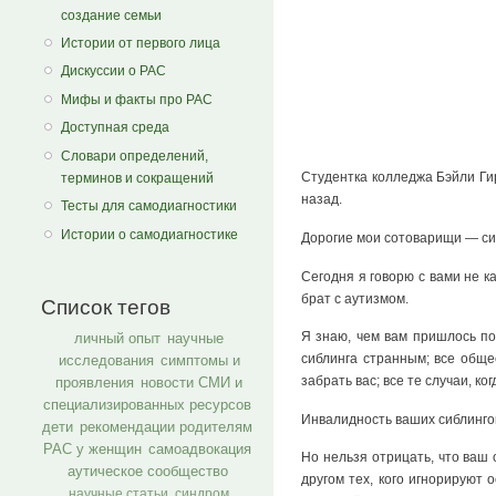
создание семьи
Истории от первого лица
Дискуссии о РАС
Мифы и факты про РАС
Доступная среда
Словари определений,
Студентка колледжа Бэйли Гир
терминов и сокращений
назад.
Тесты для самодиагностики
Истории о самодиагностике
Дорогие мои сотоварищи — сиб
Сегодня я говорю с вами не к
брат с аутизмом.
Список тегов
Я знаю, чем вам пришлось по
личный опыт
научные
сиблинга странным; все обще
исследования
симптомы и
забрать вас; все те случаи, к
проявления
новости СМИ и
специализированных ресурсов
Инвалидность ваших сиблингов 
дети
рекомендации родителям
РАС у женщин
самоадвокация
Но нельзя отрицать, что ваш 
аутическое сообщество
другом тех, кого игнорируют
научные статьи
синдром