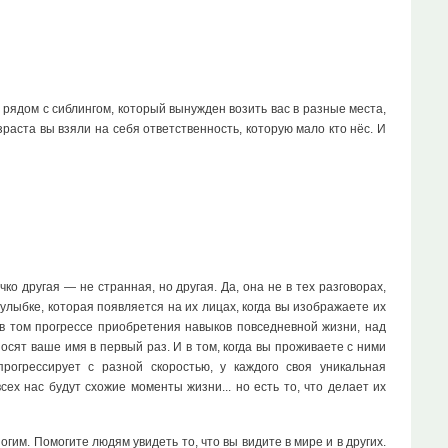
и рядом с сиблингом, который вынужден возить вас в разные места,
зраста вы взяли на себя ответственность, которую мало кто нёс. И
о другая — не странная, но другая. Да, она не в тех разговорах,
 улыбке, которая появляется на их лицах, когда вы изображаете их
 в том прогрессе приобретения навыков повседневной жизни, над
осят ваше имя в первый раз. И в том, когда вы проживаете с ними
огрессирует с разной скоростью, у каждого своя уникальная
сех нас будут схожие моменты жизни... но есть то, что делает их
гим. Помогите людям увидеть то, что вы видите в мире и в других.