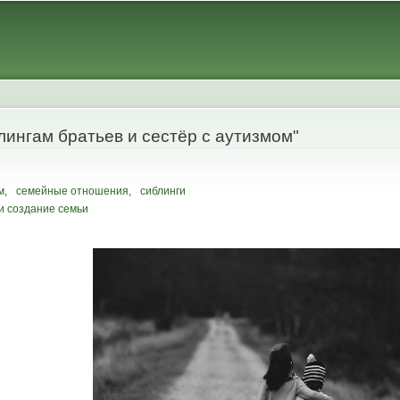
Skip to
main
content
лингам братьев и сестёр с аутизмом"
м
,
семейные отношения
,
сиблинги
и создание семьи