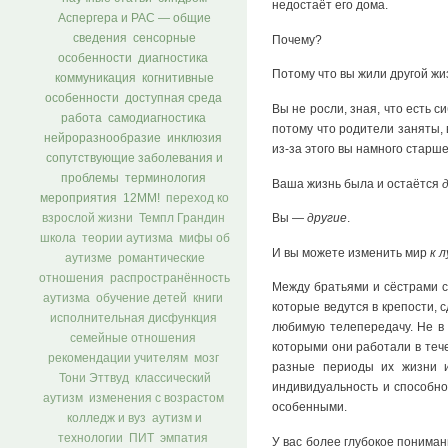
недостаёт его дома.
Аспергера и РАС — общие
сведения
сенсорные
Почему?
особенности
диагностика
Потому что вы жили другой жи
коммуникация
когнитивные
особенности
доступная среда
Вы не росли, зная, что есть 
работа
самодиагностика
потому что родители заняты, 
нейроразнообразие
инклюзия
из-за этого вы намного старше
сопутствующие заболевания и
проблемы
терминология
Ваша жизнь была и остаётся
мероприятия
12ММ!
переход ко
Вы —
другие
.
взрослой жизни
Темпл Грандин
школа
теории аутизма
мифы об
И вы можете изменить мир
к 
аутизме
романтические
отношения
распространённость
Между братьями и сёстрами су
аутизма
обучение детей
книги
которые ведутся в крепости, 
исполнительная дисфункция
любимую телепередачу. Не в 
семейные отношения
которыми они работали в тече
рекомендации учителям
мозг
разные периоды их жизни и
Тони Эттвуд
классический
индивидуальность и способнос
аутизм
изменения с возрастом
особенными.
колледж и вуз
аутизм и
технологии
ПИТ
эмпатия
У вас более глубокое пониман