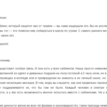
знью.
сиблинг, который защитит вас от травли — вы сами защищали его. Вы не росл
вы тот — кто помогал ему собираться в школу по утрам. С самого раннего во
 своих лет.
другой
.
лучшему
.
ществует особая связь. И она есть у всех сиблингов. Наша просто немножечк
сделанной из одеял и диванных подушек на полу гостиной в 2 часа ночи, но в
проводах в колледж или в превращении их комнаты в их личный оазис, но
ние нескольких месяцев. В том, когда вы слышите, как они правильно произн
 поддерживаете их, что бы там ни было. Каждый человек в спектре пр
ти, и у вас есть возможность многое испытать вместе с сиблингами. Не у в
ие ценности жизни во всех её формах и разновидностях, такое присуще немно