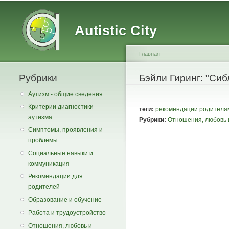
Main menu
Secondary menu
Autistic City
Главная
Рубрики
You are here
Бэйли Гиринг: "Сиб
Аутизм - общие сведения
Критерии диагностики
теги:
рекомендации родителя
аутизма
Рубрики:
Отношения, любовь 
Симптомы, проявления и
проблемы
Социальные навыки и
коммуникация
Рекомендации для
родителей
Образование и обучение
Работа и трудоустройство
Отношения, любовь и