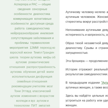
Аспергера и РАС — общие
сведения
сенсорные
Аутичному человеку нелегко 
особенности
диагностика
аутичным человеком. Женски
коммуникация
когнитивные
стереотипы вокруг расстройст
особенности
доступная среда
работа
самодиагностика
Непонимание аутичными деву
нейроразнообразие
инклюзия
истеричность и капризность; 
сопутствующие заболевания и
проблемы
терминология
Образ тихой незаметной деву
мероприятия
12ММ!
диагностику. Срывы и стран
переход ко
запущенностью.
взрослой жизни
Темпл Грандин
школа
теории аутизма
мифы об
Эта брошюра — продолжение ц
аутизме
романтические
отношения
распространённость
Истории отражают реальный
аутизма
обучение детей
книги
результатам самодиагностики.
исполнительная дисфункция
семейные отношения
В предыдущем издании
"Аут
рекомендации учителям
мозг
аутичных женщин, а также вос
Тони Эттвуд
классический
Здесь вы найдёте цельные ис
аутизм
изменения с возрастом
устроиться на работу или уд
колледж и вуз
аутизм и
женщин.
технологии
ПИТ
эмпатия