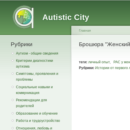
Main menu
Secondary menu
Autistic City
Главная
Рубрики
You are here
Брошюра "Женский 
Аутизм - общие сведения
Критерии диагностики
теги:
личный опыт
,
РАС у же
аутизма
Рубрики:
Истории от первого 
Симптомы, проявления и
проблемы
Социальные навыки и
коммуникация
Рекомендации для
родителей
Образование и обучение
Работа и трудоустройство
Отношения, любовь и