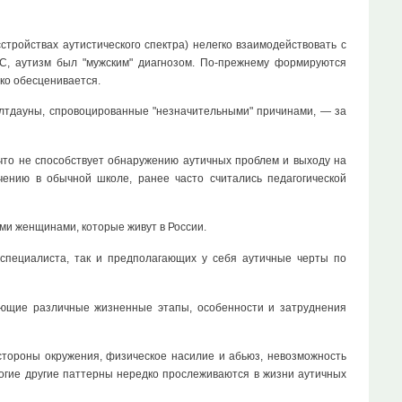
тройствах аутистического спектра) нелегко взаимодействовать с
С, аутизм был "мужским" диагнозом. По-прежнему формируются
дко обесценивается.
лтдауны, спровоцированные "незначительными" причинами, — за
что не способствует обнаружению аутичных проблем и выходу на
чению в обычной школе, ранее часто считались педагогической
ми женщинами, которые живут в России.
пециалиста, так и предполагающих у себя аутичные черты по
ющие различные жизненные этапы, особенности и затруднения
стороны окружения, физическое насилие и абьюз, невозможность
ногие другие паттерны нередко прослеживаются в жизни аутичных