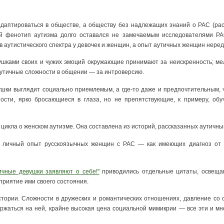
адаптироваться в обществе, а обществу без надлежащих знаний о РАС (расс
й фенотип аутизма долго оставался не замечаемым исследователями РА
в аутистического спектра у девочек и женщин, а опыт аутичных женщин нере
шками своих и чужих эмоций окружающие принимают за неискренность; ме
аутичные сложности в общении — за интроверсию.
шки выглядит социально приемлемым, а где-то даже и предпочтительным, 
ности, ярко бросающиеся в глаза, но не препятствующие, к примеру, обу
икла о женском аутизме. Она составлена из историй, рассказанных аутичны
 личный опыт русскоязычных женщин с РАС — как имеющих диагноз от с
ичные девушки заявляют о себе!"
приводились отдельные цитаты, освеща
приятие ими своего состояния.
тории. Сложности в дружеских и романтических отношениях, давление со 
ержаться на ней, крайне высокая цена социальной мимикрии — все эти и м