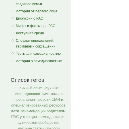
создание семьи
Истории от первого лица
Дискуссии о РАС
Мифы и факты про РАС
Доступная среда
Словари определений,
терминов и сокращений
Тесты для самодиагностики
Истории о самодиагностике
Список тегов
личный опыт
научные
исследования
симптомы и
проявления
новости СМИ и
специализированных ресурсов
дети
рекомендации родителям
РАС у женщин
самоадвокация
аутическое сообщество
научные статьи
синдром