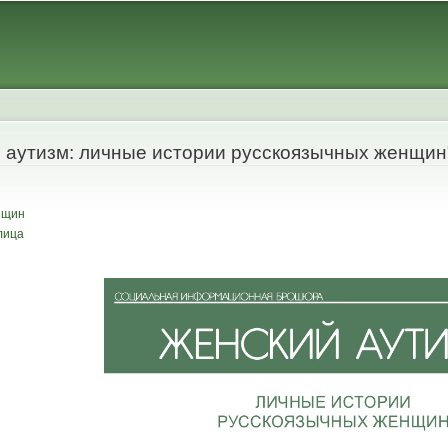
Skip to
main
content
аутизм: личные истории русскоязычных женщин
нщин
лица