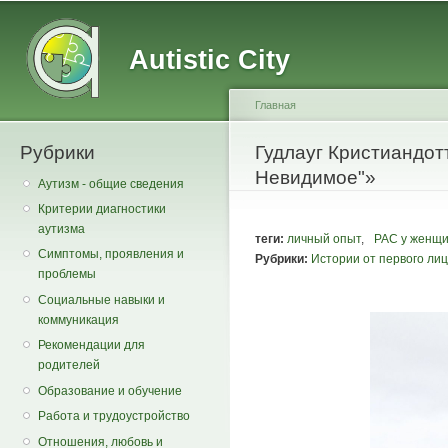
Main menu
Secondary menu
Sk
ma
Autistic City
co
Главная
Рубрики
You are here
Гудлауг Кристиандот
Невидимое"»
Аутизм - общие сведения
Критерии диагностики
аутизма
теги:
личный опыт
,
РАС у женщ
Симптомы, проявления и
Рубрики:
Истории от первого ли
проблемы
Социальные навыки и
коммуникация
Рекомендации для
родителей
Образование и обучение
Работа и трудоустройство
Отношения, любовь и