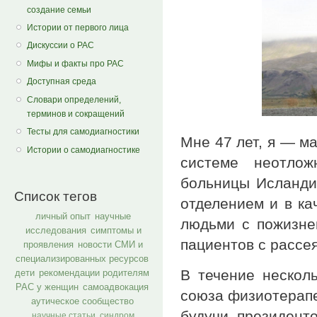
создание семьи
Истории от первого лица
Дискуссии о РАС
Мифы и факты про РАС
Доступная среда
Словари определений,
терминов и сокращений
Тесты для самодиагностики
Мне 47 лет, я — м
Истории о самодиагностике
системе неотлож
больницы Исланди
Список тегов
отделением и в ка
личный опыт
научные
людьми с пожизне
исследования
симптомы и
пациентов с рассе
проявления
новости СМИ и
специализированных ресурсов
В течение нескол
дети
рекомендации родителям
РАС у женщин
самоадвокация
союза физиотерапе
аутическое сообщество
будучи президент
научные статьи
синдром