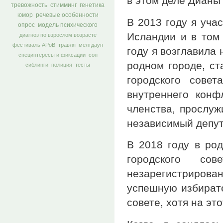
в этом деле Дианы
тревожность
стимминг
генетика
юмор
речевые особенности
В 2013 году я уча
опрос
модель психического
Исландии и в том 
диагноз по взрослом возрасте
фестиваль АРоВ
травля
мелтдаун
году я возглавила
специнтересы и фиксации
сон
родном городе, ст
сиблинги
полиция
тесты
городского сове
внутреннего конф
членства, прослуж
независимый депут
В 2018 году в ро
городского со
незарегистрирова
успешную избирате
совете, хотя на эт