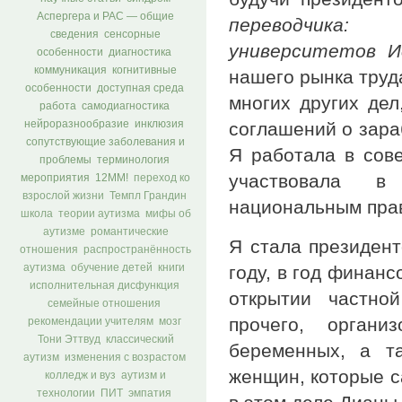
Аспергера и РАС — общие
переводчика: 
сведения
сенсорные
университетов И
особенности
диагностика
коммуникация
когнитивные
нашего рынка труда
особенности
доступная среда
многих других дел
работа
самодиагностика
нейроразнообразие
инклюзия
соглашений о зара
сопутствующие заболевания и
Я работала в сов
проблемы
терминология
участвовала в
мероприятия
12ММ!
переход ко
взрослой жизни
Темпл Грандин
национальным пра
школа
теории аутизма
мифы об
аутизме
романтические
Я стала президент
отношения
распространённость
году, в год финанс
аутизма
обучение детей
книги
исполнительная дисфункция
открытии частной
семейные отношения
прочего, орган
рекомендации учителям
мозг
Тони Эттвуд
классический
беременных, а т
аутизм
изменения с возрастом
женщин, которые с
колледж и вуз
аутизм и
технологии
ПИТ
эмпатия