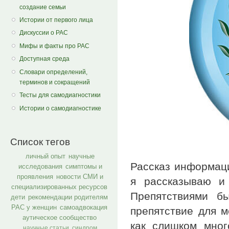
создание семьи
Истории от первого лица
Дискуссии о РАС
Мифы и факты про РАС
Доступная среда
Словари определений,
терминов и сокращений
Тесты для самодиагностики
Истории о самодиагностике
Список тегов
личный опыт
научные
Рассказ информаци
исследования
симптомы и
проявления
новости СМИ и
я рассказываю и 
специализированных ресурсов
Препятствиями б
дети
рекомендации родителям
РАС у женщин
самоадвокация
препятствие для м
аутическое сообщество
как слишком мног
научные статьи
синдром