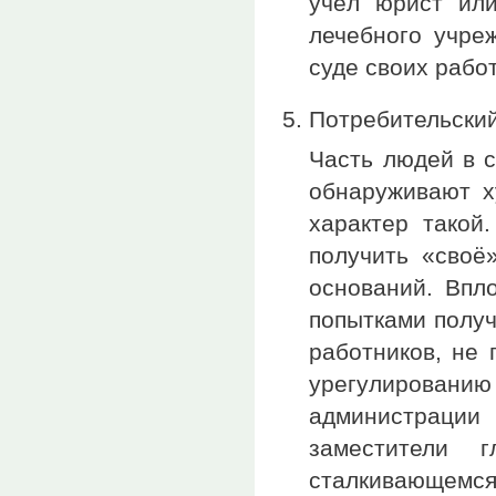
учёл юрист или
лечебного учре
суде своих рабо
Потребительский
Часть людей в 
обнаруживают х
характер такой.
получить «своё
оснований. Впл
попытками полу
работников, не
урегулированию
администрации
заместители 
сталкивающемс