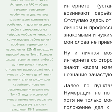
интернете (уста
Аспергера и РАС — общие
сведения
сенсорные
возникают серьё
особенности
диагностика
Отступаю здесь от
коммуникация
когнитивные
особенности
доступная среда
личном и професси
работа
самодиагностика
знакомыми и чужим
нейроразнообразие
инклюзия
сопутствующие заболевания и
мои слова не прив
проблемы
терминология
мероприятия
12ММ!
переход ко
Ну и личная моя
взрослой жизни
Темпл Грандин
интернете со стор
школа
теории аутизма
мифы об
аутизме
романтические
знают «всем изв
отношения
распространённость
незнание зачастую
аутизма
обучение детей
книги
исполнительная дисфункция
Далее по пункта
семейные отношения
рекомендации учителям
мозг
Нумерация не по 
Тони Эттвуд
классический
хотя не только мо
аутизм
изменения с возрастом
колледж и вуз
аутизм и
положение дел к 
технологии
ПИТ
эмпатия