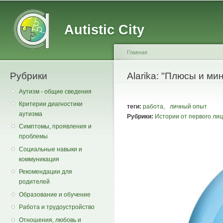
Main menu
Secondary menu
Sk
ma
Autistic City
co
Главная
Рубрики
You are here
Alarika: "Плюсы и м
Аутизм - общие сведения
Критерии диагностики
теги:
работа
,
личный опыт
аутизма
Рубрики:
Истории от первого ли
Симптомы, проявления и
проблемы
Социальные навыки и
коммуникация
Рекомендации для
родителей
Образование и обучение
Работа и трудоустройство
Отношения, любовь и