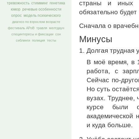
страны и иных о
тревожность
стимминг
генетика
юмор
речевые особенности
обязательно будет 
опрос
модель психического
диагноз по взрослом возрасте
Сначала о врачебн
фестиваль АРоВ
травля
мелтдаун
специнтересы и фиксации
сон
Минусы
сиблинги
полиция
тесты
Долгая трудная 
В моё время, в 
работа, с зарп
Сейчас по-друго
Но суть остаётс
вузах. Труднее,
курсе были 
академической 
и куда больше.