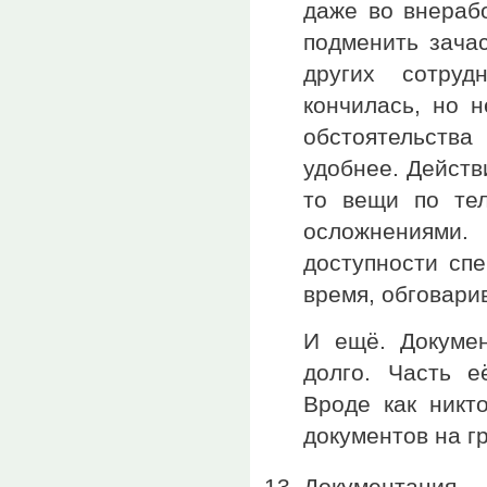
даже во внераб
подменить зача
других сотруд
кончилась, но 
обстоятельств
удобнее. Действ
то вещи по те
осложнениями. 
доступности спе
время, обговари
И ещё. Докумен
долго. Часть е
Вроде как никт
документов на гр
Документация.