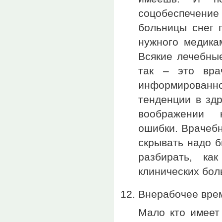
соцобеспечени
больницы снег 
нужного медикам
Всякие лечебны
так – это вра
информированно
тенденции в зд
воображении 
ошибки. Врачеб
скрывать надо б
разбирать, ка
клинических бол
Внерабочее врем
Мало кто имеет