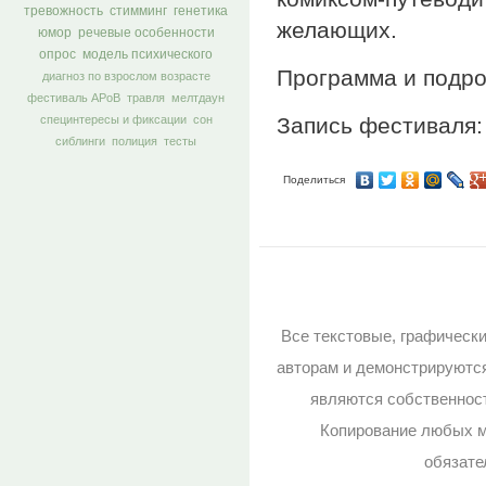
тревожность
стимминг
генетика
желающих.
юмор
речевые особенности
опрос
модель психического
Программа и подр
диагноз по взрослом возрасте
фестиваль АРоВ
травля
мелтдаун
Запись фестиваля
специнтересы и фиксации
сон
сиблинги
полиция
тесты
Поделиться
Все текстовые, графическ
авторам и демонстрируютс
являются собственност
Копирование любых м
обязате