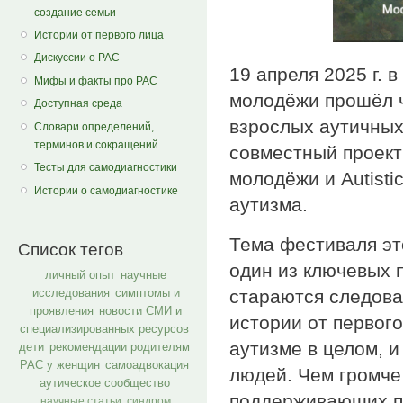
создание семьи
Истории от первого лица
Дискуссии о РАС
19 апреля 2025 г. 
Мифы и факты про РАС
молодёжи прошёл ч
Доступная среда
взрослых аутичных
Словари определений,
терминов и сокращений
совместный проект
Тесты для самодиагностики
молодёжи и Autisti
Истории о самодиагностике
аутизма.
Тема фестиваля эт
Список тегов
один из ключевых 
личный опыт
научные
стараются следова
исследования
симптомы и
проявления
новости СМИ и
истории от первог
специализированных ресурсов
аутизме в целом, 
дети
рекомендации родителям
РАС у женщин
самоадвокация
людей. Чем громче
аутическое сообщество
поддерживающих пр
научные статьи
синдром