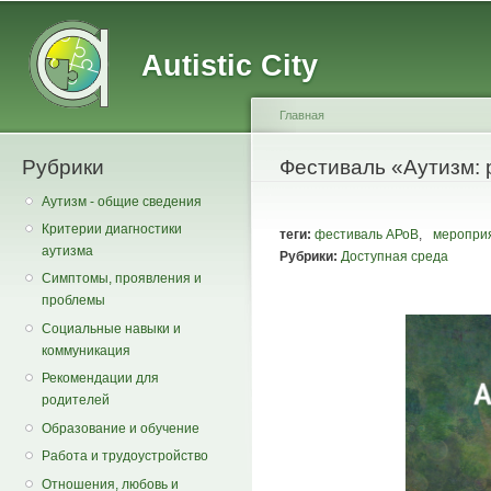
Main menu
Secondary menu
Sk
ma
Autistic City
co
Главная
Рубрики
You are here
Фестиваль «Аутизм: 
Аутизм - общие сведения
Критерии диагностики
теги:
фестиваль АРоВ
,
меропри
аутизма
Рубрики:
Доступная среда
Симптомы, проявления и
проблемы
Социальные навыки и
коммуникация
Рекомендации для
родителей
Образование и обучение
Работа и трудоустройство
Отношения, любовь и