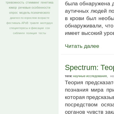
была обнаружена д
тревожность
стимминг
генетика
юмор
речевые особенности
аутичных людей по
опрос
модель психического
в крови был необы
диагноз по взрослом возрасте
фестиваль АРоВ
травля
мелтдаун
обнаруживали, что
специнтересы и фиксации
сон
имеет высокий уро
сиблинги
полиция
тесты
Читать далее
Spectrum: Тео
теги:
научные исследования
,
на
Теория предсказат
познания мира при
которая предсказы
посредством осяз
органов чувств за