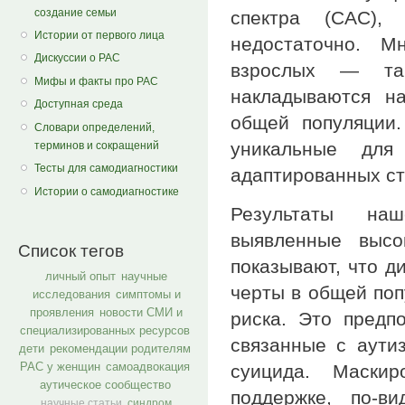
создание семьи
спектра (САС),
Истории от первого лица
недостаточно. М
Дискуссии о РАС
взрослых — та
Мифы и факты про РАС
накладываются н
Доступная среда
общей популяции.
Словари определений,
уникальные дл
терминов и сокращений
Тесты для самодиагностики
адаптированных ст
Истории о самодиагностике
Результаты на
выявленные высо
Список тегов
показывают, что д
личный опыт
научные
черты в общей по
исследования
симптомы и
проявления
новости СМИ и
риска. Это предп
специализированных ресурсов
связанные с аути
дети
рекомендации родителям
РАС у женщин
самоадвокация
суицида. Маскир
аутическое сообщество
поддержке, по-в
научные статьи
синдром