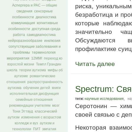
риска, уникальны
Аспергера и РАС — общие
сведения
сенсорные
безработица и про
особенности
диагностика
которые наблюда
коммуникация
когнитивные
особенности
доступная среда
значительно ча
работа
самодиагностика
Обсуждаются в
нейроразнообразие
инклюзия
сопутствующие заболевания и
профилактике суиц
проблемы
терминология
мероприятия
12ММ!
переход ко
Читать далее
взрослой жизни
Темпл Грандин
школа
теории аутизма
мифы об
аутизме
романтические
отношения
распространённость
Spectrum: Свя
аутизма
обучение детей
книги
исполнительная дисфункция
теги:
научные исследования
,
на
семейные отношения
Серотонин — хими
рекомендации учителям
мозг
Тони Эттвуд
классический
своей связью с де
аутизм
изменения с возрастом
колледж и вуз
аутизм и
Некоторая взаимо
технологии
ПИТ
эмпатия