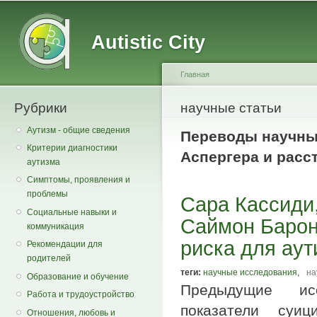
Main menu
Secondary menu
Sk
ma
Autistic City
co
Главная
Рубрики
You are here
научные статьи
Аутизм - общие сведения
Переводы научных
Критерии диагностики
Аспергера и расс
аутизма
Симптомы, проявления и
проблемы
Сара Кассиди,
Социальные навыки и
Саймон Барон
коммуникация
риска для ау
Рекомендации для
родителей
теги:
научные исследования
,
на
Образование и обучение
Предыдущие исс
Работа и трудоустройство
показатели суиц
Отношения, любовь и