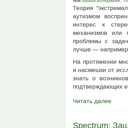
теги:
научные исследования
,
на
Теория "экстремал
аутизмом воспри
интерес к стере
механизмов или 
проблемы с зада
лучше — например,
На протяжении мно
и насмешки от исс
знать о возникно
подтверждающих её
Читать далее
Spectrum: За