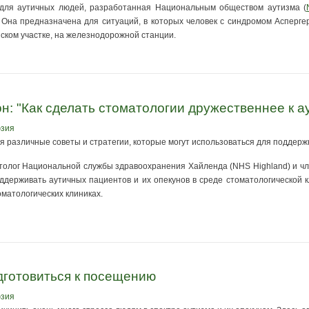
ка для аутичных людей, разработанная Национальным обществом аутизма (
 Она предназначена для ситуаций, в которых человек с синдромом Асперг
ском участке, на железнодорожной станции.
н: "Как сделать стоматологии дружественнее к а
юзия
я различные советы и стратегии, которые могут использоваться для поддерж
олог Национальной службы здравоохранения Хайленда (NHS Highland) и член
оддерживать аутичных пациентов и их опекунов в среде стоматологической 
оматологических клиниках.
одготовиться к посещению
юзия