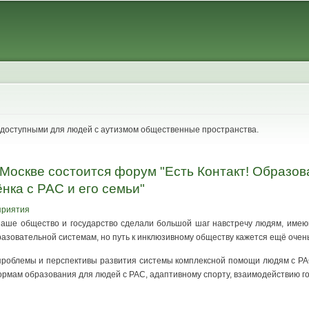
Skip to
main
content
ь доступными для людей с аутизмом общественные пространства.
в Москве состоится форум "Есть Контакт! Образ
нка с РАС и его семьи"
приятия
наше общество и государство сделали большой шаг навстречу людям, имею
азовательной системам, но путь к инклюзивному обществу кажется ещё очен
роблемы и перспективы развития системы комплексной помощи людям с РАС в
ормам образования для людей с РАС, адаптивному спорту, взаимодействию г