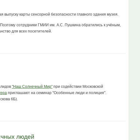
я выпуску карты сенсорной безопасности главного здания музея.
 Поэтому сотрудники ГМИИ им. А.С. Пушкина обратились к учёным,
анство для всех посетителей.
алидов
"Наш Солнечный Мир"
при содействии Московской
гера
приглашают на семинар "Особенные люди и полиция".
скова 6Б).
ичных людей