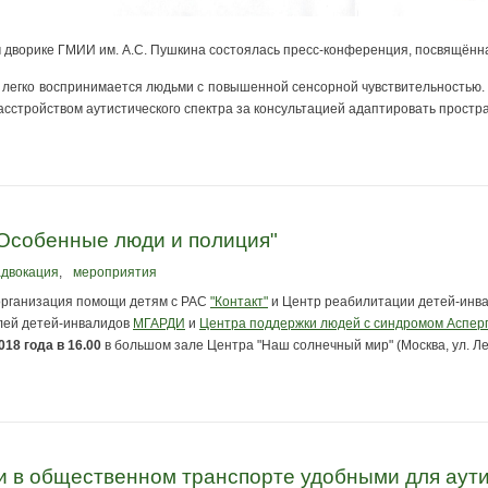
м дворике ГМИИ им. А.С. Пушкина состоялась пресс-конференция, посвящённа
а легко воспринимается людьми с повышенной сенсорной чувствительностью.
расстройством аутистического спектра за консультацией адаптировать простр
Особенные люди и полиция"
двокация
,
мероприятия
организация помощи детям с РАС
"Контакт"
и Центр реабилитации детей-инв
лей детей-инвалидов
МГАРДИ
и
Центра поддержки людей с синдромом Аспер
018 года в 16.00
в большом зале Центра "Наш солнечный мир" (Москва, ул. Ле
ки в общественном транспорте удобными для аут