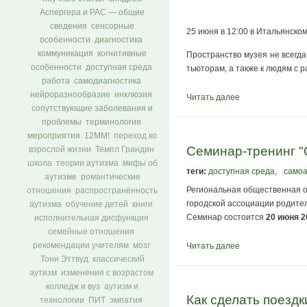
Аспергера и РАС — общие
сведения
сенсорные
25 июня в 12:00 в Итальянско
особенности
диагностика
коммуникация
когнитивные
Пространство музея не всегд
особенности
доступная среда
тьюторам, а также к людям с 
работа
самодиагностика
нейроразнообразие
инклюзия
Читать далее
сопутствующие заболевания и
проблемы
терминология
мероприятия
12ММ!
переход ко
Семинар-тренинг "
взрослой жизни
Темпл Грандин
школа
теории аутизма
мифы об
теги:
доступная среда
,
самоа
аутизме
романтические
Региональная общественная 
отношения
распространённость
городской ассоциации родите
аутизма
обучение детей
книги
Семинар состоится
20 июня 2
исполнительная дисфункция
семейные отношения
Читать далее
рекомендации учителям
мозг
Тони Эттвуд
классический
аутизм
изменения с возрастом
колледж и вуз
аутизм и
Как сделать поезд
технологии
ПИТ
эмпатия