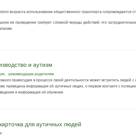
юбого возраста использование общественного транспорта сопровождается ст
шное её проведение требуют сложной череды действий, что затруднительно 
запахам.
изводство и аутизм
ция
,
рекомендации родителям
овного правосудия в процессе своей деятельности может встретить людей с
же приведена информация об аутичных людях, о первом контакте с полицией
сведения и информация об обучении.
— карточка для аутичных людей
я