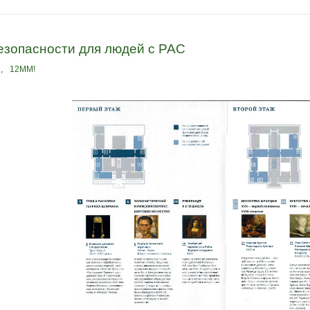
езопасности для людей с РАС
я
,
12ММ!