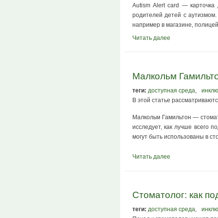
Autism Alert card — карточ
родителей детей с аутизмом.
например в магазине, полицей
Читать далее
Малкольм Гамильто
теги:
доступная среда
,
инкл
В этой статье рассматриваютс
Малкольм Гамильтон — стомат
исследует, как лучше всего п
могут быть использованы в ст
Читать далее
Стоматолог: как п
теги:
доступная среда
,
инкл