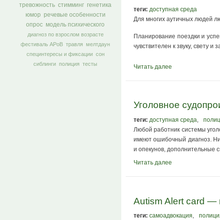
тревожность
стимминг
генетика
теги:
доступная среда
юмор
речевые особенности
Для многих аутичных людей л
опрос
модель психического
диагноз по взрослом возрасте
Планирование поездки и успе
фестиваль АРоВ
травля
мелтдаун
чувствителен к звуку, свету и 
специнтересы и фиксации
сон
сиблинги
полиция
тесты
Читать далее
Уголовное судопро
теги:
доступная среда
,
поли
Любой работник системы угол
имеют ошибочный диагноз. Ни
и опекунов, дополнительные 
Читать далее
Autism Alert card 
теги:
самоадвокация
,
полици