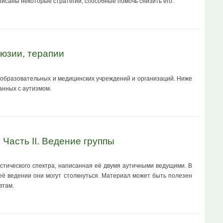
описаны некоторые стратегии, способные помочь снизить его.
люзии, терапии
 образовательных и медицинских учреждений и организаций. Ниже
анных с аутизмом.
Часть II. Ведение группы
истического спектра, написанная её двумя аутичными ведущими. В
 её ведении они могут столкнуться. Материал может быть полезен
втам.