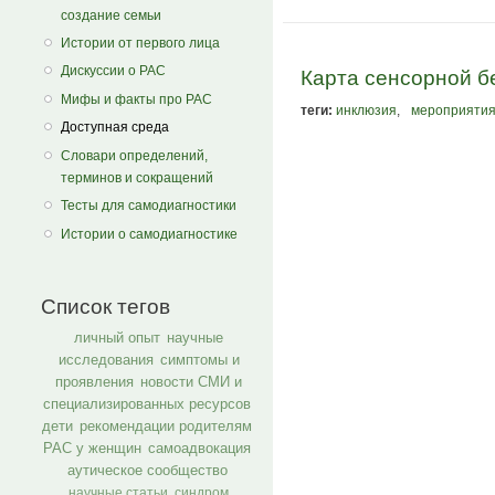
создание семьи
Истории от первого лица
Дискуссии о РАС
Карта сенсорной б
Мифы и факты про РАС
теги:
инклюзия
,
мероприяти
Доступная среда
Словари определений,
терминов и сокращений
Тесты для самодиагностики
Истории о самодиагностике
Список тегов
личный опыт
научные
исследования
симптомы и
проявления
новости СМИ и
специализированных ресурсов
дети
рекомендации родителям
РАС у женщин
самоадвокация
аутическое сообщество
научные статьи
синдром