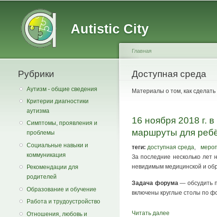
Main menu
Secondary menu
Autistic City
Главная
Рубрики
You are here
Доступная среда
Аутизм - общие сведения
Материалы о том, как сделат
Критерии диагностики
аутизма
16 ноября 2018 г. 
Симптомы, проявления и
маршруты для ребё
проблемы
Социальные навыки и
теги:
доступная среда
,
меро
коммуникация
За последние несколько лет 
невидимым медицинской и обр
Рекомендации для
родителей
Задача форума
— обсудить п
Образование и обучение
включены круглые столы по ф
Работа и трудоустройство
Читать далее
Отношения, любовь и