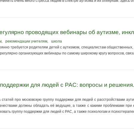
ичинить очень много стресса людям в спектре аутизма и их опекунам. Здесь 
 регулярно проводящих вебинары об аутизме, инк
м
,
рекомендации учителям
,
школа
янно требуется родителям детей с аутизмом, специалистам общественных,
 регулярно организующих вебинары по самому широкому кругу вопросов, связ
поддержки для людей с РАС: вопросы и решения. 
а статей про московскую группу поддержки для людей с расстройствами аут
 качествами должны обладать её ведущие, а также с какими проблемами при
вать группу поддержки для людей с РАС, а также психологам и психотерапе